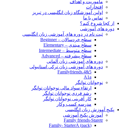
مأموریت و اهداف
افتخارات
اولین آموزشگاه زبان انگلیسی در تبریز
تماس با ما
از کجا شروع کنم؟
دوره های آموزشی
ثبت نام در دوره های آموزشی زبان انگلیسی
سطح خردسالان – Beginner
سطح مبتدی – Elementary
سطح متوسط – Intermediate
سطح پیشرفته – Advanced
دوره های آموزشی زبان آلمانی
دوره های آموزشی زبان ترکی استانبولی
Familyfriends.4&5
A1a
نوجوانان توانگر
ارتقاء سواد مالی نوجوانان توانگر
رشد فردی نوجوانان توانگر
کار آفرینی نوجوانان توانگر
مدرسه کسب وکار
پکیج آموزش زبان انگلیسی
آموزش پکیج آموزشی
Family friends-Staretr
Family- StarterA (pack)