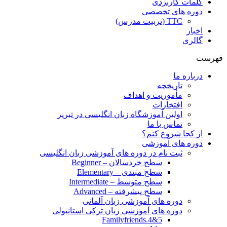
کلمات کاربردی
دوره های تخصصی
TTC (تربیت مدرس)
اخبار
گالری
فهرست
درباره ما
تاریخچه
مأموریت و اهداف
افتخارات
اولین آموزشگاه زبان انگلیسی در تبریز
تماس با ما
از کجا شروع کنم؟
دوره های آموزشی
ثبت نام در دوره های آموزشی زبان انگلیسی
سطح خردسالان – Beginner
سطح مبتدی – Elementary
سطح متوسط – Intermediate
سطح پیشرفته – Advanced
دوره های آموزشی زبان آلمانی
دوره های آموزشی زبان ترکی استانبولی
Familyfriends.4&5