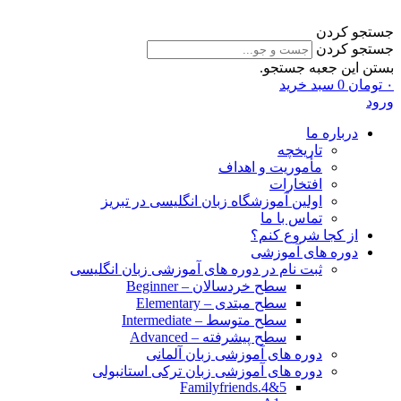
جستجو کردن
جستجو کردن
بستن این جعبه جستجو.
۰
تومان
0
سبد خرید
ورود
درباره ما
تاریخچه
مأموریت و اهداف
افتخارات
اولین آموزشگاه زبان انگلیسی در تبریز
تماس با ما
از کجا شروع کنم؟
دوره های آموزشی
ثبت نام در دوره های آموزشی زبان انگلیسی
سطح خردسالان – Beginner
سطح مبتدی – Elementary
سطح متوسط – Intermediate
سطح پیشرفته – Advanced
دوره های آموزشی زبان آلمانی
دوره های آموزشی زبان ترکی استانبولی
Familyfriends.4&5