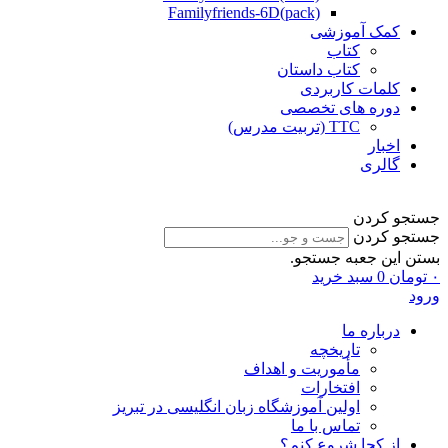
Familyfriends-6D(pack)
کمک آموزشی
کتاب
کتاب داستان
کلمات کاربردی
دوره های تخصصی
TTC (تربیت مدرس)
اخبار
گالری
جستجو کردن
جستجو کردن
بستن این جعبه جستجو.
۰
تومان
0
سبد خرید
ورود
درباره ما
تاریخچه
مأموریت و اهداف
افتخارات
اولین آموزشگاه زبان انگلیسی در تبریز
تماس با ما
از کجا شروع کنم؟