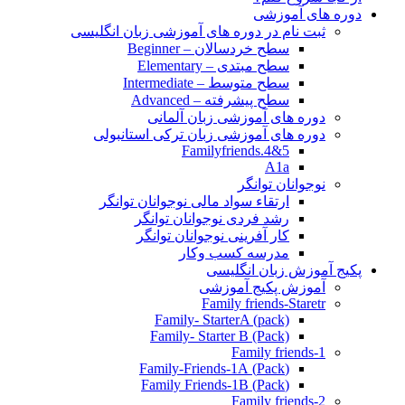
دوره های آموزشی
ثبت نام در دوره های آموزشی زبان انگلیسی
سطح خردسالان – Beginner
سطح مبتدی – Elementary
سطح متوسط – Intermediate
سطح پیشرفته – Advanced
دوره های آموزشی زبان آلمانی
دوره های آموزشی زبان ترکی استانبولی
Familyfriends.4&5
A1a
نوجوانان توانگر
ارتقاء سواد مالی نوجوانان توانگر
رشد فردی نوجوانان توانگر
کار آفرینی نوجوانان توانگر
مدرسه کسب وکار
پکیج آموزش زبان انگلیسی
آموزش پکیج آموزشی
Family friends-Staretr
Family- StarterA (pack)
Family- Starter B (Pack)
Family friends-1
(Pack) Family-Friends-1A
(Pack) Family Friends-1B
Family friends-2