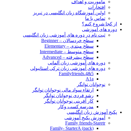
مأموریت و اهداف
افتخارات
اولین آموزشگاه زبان انگلیسی در تبریز
تماس با ما
از کجا شروع کنم؟
دوره های آموزشی
ثبت نام در دوره های آموزشی زبان انگلیسی
سطح خردسالان – Beginner
سطح مبتدی – Elementary
سطح متوسط – Intermediate
سطح پیشرفته – Advanced
دوره های آموزشی زبان آلمانی
دوره های آموزشی زبان ترکی استانبولی
Familyfriends.4&5
A1a
نوجوانان توانگر
ارتقاء سواد مالی نوجوانان توانگر
رشد فردی نوجوانان توانگر
کار آفرینی نوجوانان توانگر
مدرسه کسب وکار
پکیج آموزش زبان انگلیسی
آموزش پکیج آموزشی
Family friends-Staretr
Family- StarterA (pack)