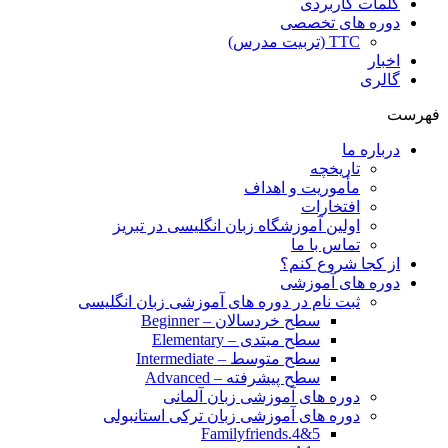
کلمات کاربردی
دوره های تخصصی
TTC (تربیت مدرس)
اخبار
گالری
فهرست
درباره ما
تاریخچه
مأموریت و اهداف
افتخارات
اولین آموزشگاه زبان انگلیسی در تبریز
تماس با ما
از کجا شروع کنم؟
دوره های آموزشی
ثبت نام در دوره های آموزشی زبان انگلیسی
سطح خردسالان – Beginner
سطح مبتدی – Elementary
سطح متوسط – Intermediate
سطح پیشرفته – Advanced
دوره های آموزشی زبان آلمانی
دوره های آموزشی زبان ترکی استانبولی
Familyfriends.4&5