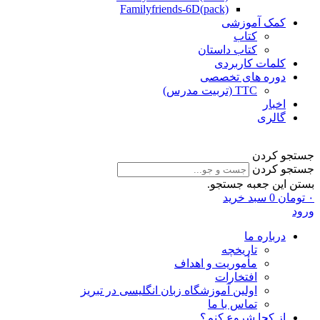
Familyfriends-6D(pack)
کمک آموزشی
کتاب
کتاب داستان
کلمات کاربردی
دوره های تخصصی
TTC (تربیت مدرس)
اخبار
گالری
جستجو کردن
جستجو کردن
بستن این جعبه جستجو.
۰
تومان
0
سبد خرید
ورود
درباره ما
تاریخچه
مأموریت و اهداف
افتخارات
اولین آموزشگاه زبان انگلیسی در تبریز
تماس با ما
از کجا شروع کنم؟