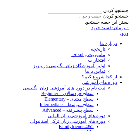
جستجو کردن
جستجو کردن
بستن این جعبه جستجو.
۰
تومان
0
سبد خرید
ورود
درباره ما
تاریخچه
مأموریت و اهداف
افتخارات
اولین آموزشگاه زبان انگلیسی در تبریز
تماس با ما
از کجا شروع کنم؟
دوره های آموزشی
ثبت نام در دوره های آموزشی زبان انگلیسی
سطح خردسالان – Beginner
سطح مبتدی – Elementary
سطح متوسط – Intermediate
سطح پیشرفته – Advanced
دوره های آموزشی زبان آلمانی
دوره های آموزشی زبان ترکی استانبولی
Familyfriends.4&5