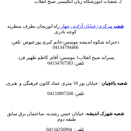
شعبات آموزشگاه زبان انگلیسی صبح انقلاب
شعب
ه مرکزی: خیابان آزادی، چهار
راه ابوریحان بطرف منظریه
کوچه نادری
دخترانه شکوه اندیشه موسس:خانم کبری پورعیوض تلفن:
04134794466
پسرانه صبح انقلاب1 موسس: آقای کاظم ظهیر فرد
تلفن:
04134767583
شعبه یاغچیان
: خیابان نور 18 متری عماد کانون فرهنگی و هنری،
تلفن: 04133897268
شعبه شهرک اندیشه
: خیابان حسن رشدیه، ساختمان برق سابق
طبقه دوم
تلفن: 04134256994