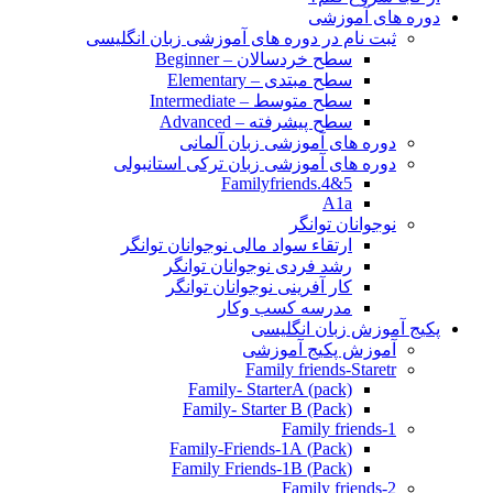
دوره های آموزشی
ثبت نام در دوره های آموزشی زبان انگلیسی
سطح خردسالان – Beginner
سطح مبتدی – Elementary
سطح متوسط – Intermediate
سطح پیشرفته – Advanced
دوره های آموزشی زبان آلمانی
دوره های آموزشی زبان ترکی استانبولی
Familyfriends.4&5
A1a
نوجوانان توانگر
ارتقاء سواد مالی نوجوانان توانگر
رشد فردی نوجوانان توانگر
کار آفرینی نوجوانان توانگر
مدرسه کسب وکار
پکیج آموزش زبان انگلیسی
آموزش پکیج آموزشی
Family friends-Staretr
Family- StarterA (pack)
Family- Starter B (Pack)
Family friends-1
(Pack) Family-Friends-1A
(Pack) Family Friends-1B
Family friends-2