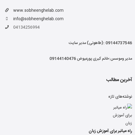
www.sobheenghelab.com
info@sobheenghelab.com
04134256994
09144737546
:(طاهونی) مدیر سایت
مدیر وموسس:خانم کبری پورعیوض 09144140476
آخرین مطالب
نوشته‌های تازه
راه میانبر برای آموزش زبان