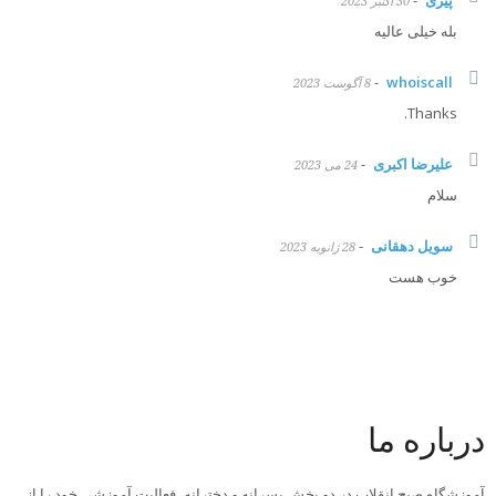
پیری
-
30 اکتبر 2023
بله خیلی عالیه
-
whoiscall
8 آگوست 2023
Thanks.
علیرضا اکبری
-
24 می 2023
سلام
سویل دهقانی
-
28 ژانویه 2023
خوب هست
درباره ما
آموزشگاه صبح انقلاب در دو بخش پسرانه و دخترانه، فعالیت آموزشی خود را از