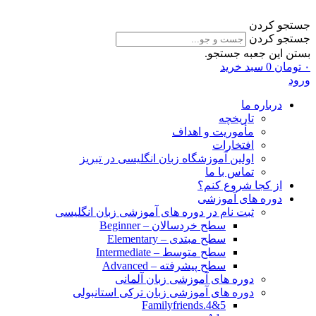
جستجو کردن
جستجو کردن
بستن این جعبه جستجو.
۰
تومان
0
سبد خرید
ورود
درباره ما
تاریخچه
مأموریت و اهداف
افتخارات
اولین آموزشگاه زبان انگلیسی در تبریز
تماس با ما
از کجا شروع کنم؟
دوره های آموزشی
ثبت نام در دوره های آموزشی زبان انگلیسی
سطح خردسالان – Beginner
سطح مبتدی – Elementary
سطح متوسط – Intermediate
سطح پیشرفته – Advanced
دوره های آموزشی زبان آلمانی
دوره های آموزشی زبان ترکی استانبولی
Familyfriends.4&5