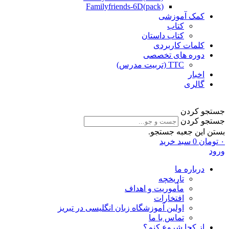
Familyfriends-6D(pack)
کمک آموزشی
کتاب
کتاب داستان
کلمات کاربردی
دوره های تخصصی
TTC (تربیت مدرس)
اخبار
گالری
جستجو کردن
جستجو کردن
بستن این جعبه جستجو.
۰
تومان
0
سبد خرید
ورود
درباره ما
تاریخچه
مأموریت و اهداف
افتخارات
اولین آموزشگاه زبان انگلیسی در تبریز
تماس با ما
از کجا شروع کنم؟