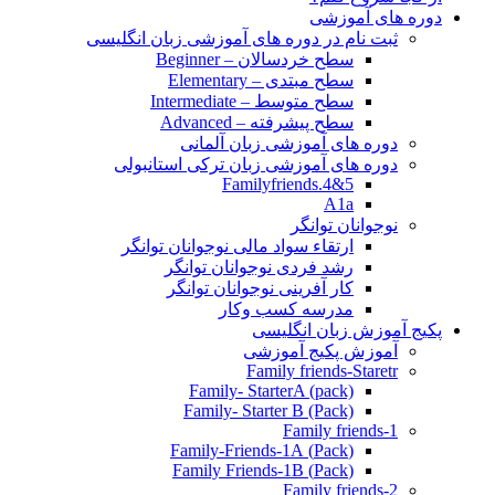
دوره های آموزشی
ثبت نام در دوره های آموزشی زبان انگلیسی
سطح خردسالان – Beginner
سطح مبتدی – Elementary
سطح متوسط – Intermediate
سطح پیشرفته – Advanced
دوره های آموزشی زبان آلمانی
دوره های آموزشی زبان ترکی استانبولی
Familyfriends.4&5
A1a
نوجوانان توانگر
ارتقاء سواد مالی نوجوانان توانگر
رشد فردی نوجوانان توانگر
کار آفرینی نوجوانان توانگر
مدرسه کسب وکار
پکیج آموزش زبان انگلیسی
آموزش پکیج آموزشی
Family friends-Staretr
Family- StarterA (pack)
Family- Starter B (Pack)
Family friends-1
(Pack) Family-Friends-1A
(Pack) Family Friends-1B
Family friends-2