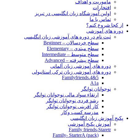
مأموریت و اهداف
افتخارات
اولین آموزشگاه زبان انگلیسی در تبریز
تماس با ما
از کجا شروع کنم؟
دوره های آموزشی
ثبت نام در دوره های آموزشی زبان انگلیسی
سطح خردسالان – Beginner
سطح مبتدی – Elementary
سطح متوسط – Intermediate
سطح پیشرفته – Advanced
دوره های آموزشی زبان آلمانی
دوره های آموزشی زبان ترکی استانبولی
Familyfriends.4&5
A1a
نوجوانان توانگر
ارتقاء سواد مالی نوجوانان توانگر
رشد فردی نوجوانان توانگر
کار آفرینی نوجوانان توانگر
مدرسه کسب وکار
پکیج آموزش زبان انگلیسی
آموزش پکیج آموزشی
Family friends-Staretr
Family- StarterA (pack)