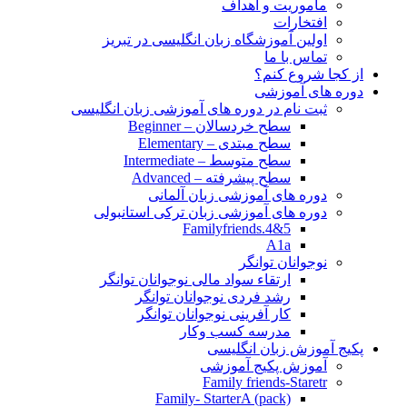
مأموریت و اهداف
افتخارات
اولین آموزشگاه زبان انگلیسی در تبریز
تماس با ما
از کجا شروع کنم؟
دوره های آموزشی
ثبت نام در دوره های آموزشی زبان انگلیسی
سطح خردسالان – Beginner
سطح مبتدی – Elementary
سطح متوسط – Intermediate
سطح پیشرفته – Advanced
دوره های آموزشی زبان آلمانی
دوره های آموزشی زبان ترکی استانبولی
Familyfriends.4&5
A1a
نوجوانان توانگر
ارتقاء سواد مالی نوجوانان توانگر
رشد فردی نوجوانان توانگر
کار آفرینی نوجوانان توانگر
مدرسه کسب وکار
پکیج آموزش زبان انگلیسی
آموزش پکیج آموزشی
Family friends-Staretr
Family- StarterA (pack)