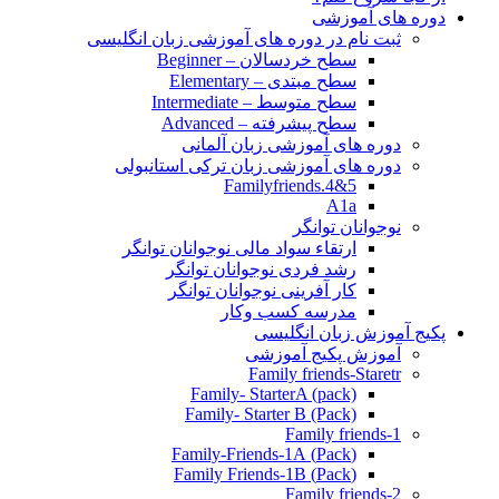
دوره های آموزشی
ثبت نام در دوره های آموزشی زبان انگلیسی
سطح خردسالان – Beginner
سطح مبتدی – Elementary
سطح متوسط – Intermediate
سطح پیشرفته – Advanced
دوره های آموزشی زبان آلمانی
دوره های آموزشی زبان ترکی استانبولی
Familyfriends.4&5
A1a
نوجوانان توانگر
ارتقاء سواد مالی نوجوانان توانگر
رشد فردی نوجوانان توانگر
کار آفرینی نوجوانان توانگر
مدرسه کسب وکار
پکیج آموزش زبان انگلیسی
آموزش پکیج آموزشی
Family friends-Staretr
Family- StarterA (pack)
Family- Starter B (Pack)
Family friends-1
(Pack) Family-Friends-1A
(Pack) Family Friends-1B
Family friends-2