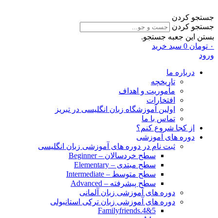
جستجو کردن
جستجو کردن
بستن این جعبه جستجو.
۰
تومان
0
سبد خرید
ورود
درباره ما
تاریخچه
مأموریت و اهداف
افتخارات
اولین آموزشگاه زبان انگلیسی در تبریز
تماس با ما
از کجا شروع کنم؟
دوره های آموزشی
ثبت نام در دوره های آموزشی زبان انگلیسی
سطح خردسالان – Beginner
سطح مبتدی – Elementary
سطح متوسط – Intermediate
سطح پیشرفته – Advanced
دوره های آموزشی زبان آلمانی
دوره های آموزشی زبان ترکی استانبولی
Familyfriends.4&5