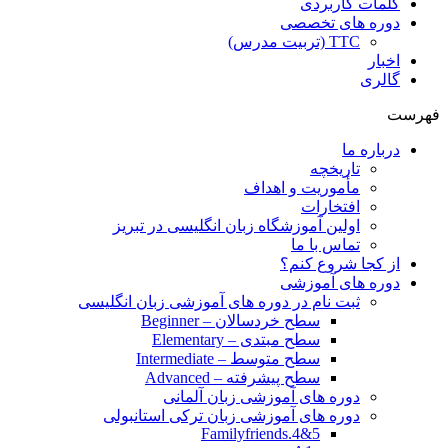
کلمات کاربردی
دوره های تخصصی
TTC (تربیت مدرس)
اخبار
گالری
فهرست
درباره ما
تاریخچه
مأموریت و اهداف
افتخارات
اولین آموزشگاه زبان انگلیسی در تبریز
تماس با ما
از کجا شروع کنم؟
دوره های آموزشی
ثبت نام در دوره های آموزشی زبان انگلیسی
سطح خردسالان – Beginner
سطح مبتدی – Elementary
سطح متوسط – Intermediate
سطح پیشرفته – Advanced
دوره های آموزشی زبان آلمانی
دوره های آموزشی زبان ترکی استانبولی
Familyfriends.4&5