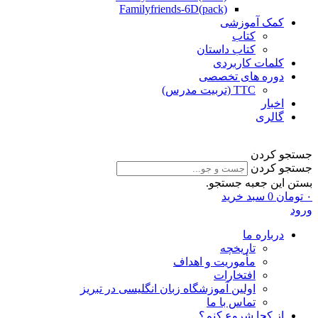
Familyfriends-6D(pack)
کمک آموزشی
کتاب
کتاب داستان
کلمات کاربردی
دوره های تخصصی
TTC (تربیت مدرس)
اخبار
گالری
جستجو کردن
جستجو کردن
بستن این جعبه جستجو.
۰
تومان
0
سبد خرید
ورود
درباره ما
تاریخچه
مأموریت و اهداف
افتخارات
اولین آموزشگاه زبان انگلیسی در تبریز
تماس با ما
از کجا شروع کنم؟