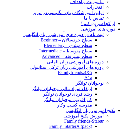
مأموریت و اهداف
افتخارات
اولین آموزشگاه زبان انگلیسی در تبریز
تماس با ما
از کجا شروع کنم؟
دوره های آموزشی
ثبت نام در دوره های آموزشی زبان انگلیسی
سطح خردسالان – Beginner
سطح مبتدی – Elementary
سطح متوسط – Intermediate
سطح پیشرفته – Advanced
دوره های آموزشی زبان آلمانی
دوره های آموزشی زبان ترکی استانبولی
Familyfriends.4&5
A1a
نوجوانان توانگر
ارتقاء سواد مالی نوجوانان توانگر
رشد فردی نوجوانان توانگر
کار آفرینی نوجوانان توانگر
مدرسه کسب وکار
پکیج آموزش زبان انگلیسی
آموزش پکیج آموزشی
Family friends-Staretr
Family- StarterA (pack)