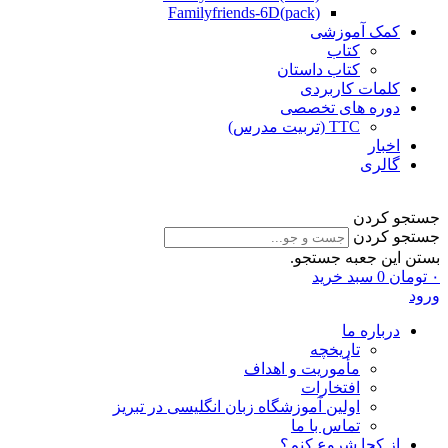
Familyfriends-6D(pack)
کمک آموزشی
کتاب
کتاب داستان
کلمات کاربردی
دوره های تخصصی
TTC (تربیت مدرس)
اخبار
گالری
جستجو کردن
جستجو کردن
بستن این جعبه جستجو.
۰
تومان
0
سبد خرید
ورود
درباره ما
تاریخچه
مأموریت و اهداف
افتخارات
اولین آموزشگاه زبان انگلیسی در تبریز
تماس با ما
از کجا شروع کنم؟