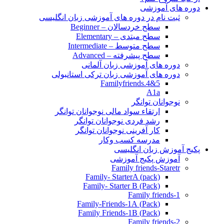
دوره های آموزشی
ثبت نام در دوره های آموزشی زبان انگلیسی
سطح خردسالان – Beginner
سطح مبتدی – Elementary
سطح متوسط – Intermediate
سطح پیشرفته – Advanced
دوره های آموزشی زبان آلمانی
دوره های آموزشی زبان ترکی استانبولی
Familyfriends.4&5
A1a
نوجوانان توانگر
ارتقاء سواد مالی نوجوانان توانگر
رشد فردی نوجوانان توانگر
کار آفرینی نوجوانان توانگر
مدرسه کسب وکار
پکیج آموزش زبان انگلیسی
آموزش پکیج آموزشی
Family friends-Staretr
Family- StarterA (pack)
Family- Starter B (Pack)
Family friends-1
(Pack) Family-Friends-1A
(Pack) Family Friends-1B
Family friends-2