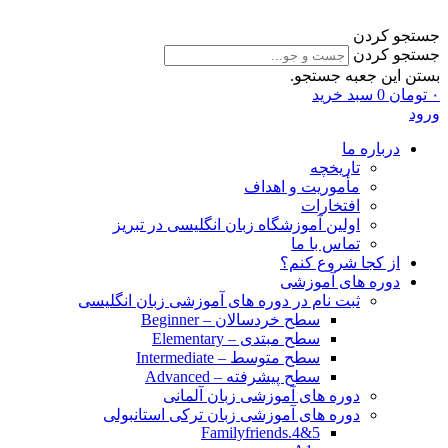
جستجو کردن
جستجو کردن
بستن این جعبه جستجو.
۰
تومان
0
سبد خرید
ورود
درباره ما
تاریخچه
مأموریت و اهداف
افتخارات
اولین آموزشگاه زبان انگلیسی در تبریز
تماس با ما
از کجا شروع کنم؟
دوره های آموزشی
ثبت نام در دوره های آموزشی زبان انگلیسی
سطح خردسالان – Beginner
سطح مبتدی – Elementary
سطح متوسط – Intermediate
سطح پیشرفته – Advanced
دوره های آموزشی زبان آلمانی
دوره های آموزشی زبان ترکی استانبولی
Familyfriends.4&5