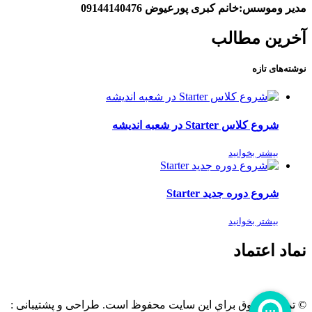
مدیر وموسس:خانم کبری پورعیوض 09144140476
آخرین مطالب
نوشته‌های تازه
شروع کلاس Starter در شعبه اندیشه
بیشتر بخوانید
شروع دوره جدید Starter
بیشتر بخوانید
نماد اعتماد
© تمامی حقوق براي این سایت محفوظ است. طراحی و پشتیبانی :