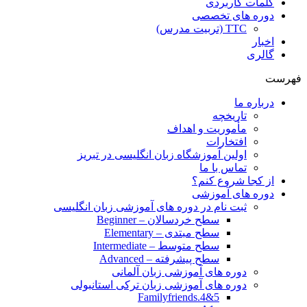
کلمات کاربردی
دوره های تخصصی
TTC (تربیت مدرس)
اخبار
گالری
فهرست
درباره ما
تاریخچه
مأموریت و اهداف
افتخارات
اولین آموزشگاه زبان انگلیسی در تبریز
تماس با ما
از کجا شروع کنم؟
دوره های آموزشی
ثبت نام در دوره های آموزشی زبان انگلیسی
سطح خردسالان – Beginner
سطح مبتدی – Elementary
سطح متوسط – Intermediate
سطح پیشرفته – Advanced
دوره های آموزشی زبان آلمانی
دوره های آموزشی زبان ترکی استانبولی
Familyfriends.4&5