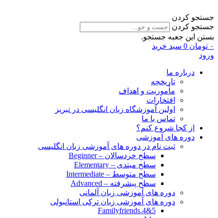
جستجو کردن
جستجو کردن
بستن این جعبه جستجو.
۰
تومان
0
سبد خرید
ورود
درباره ما
تاریخچه
مأموریت و اهداف
افتخارات
اولین آموزشگاه زبان انگلیسی در تبریز
تماس با ما
از کجا شروع کنم؟
دوره های آموزشی
ثبت نام در دوره های آموزشی زبان انگلیسی
سطح خردسالان – Beginner
سطح مبتدی – Elementary
سطح متوسط – Intermediate
سطح پیشرفته – Advanced
دوره های آموزشی زبان آلمانی
دوره های آموزشی زبان ترکی استانبولی
Familyfriends.4&5