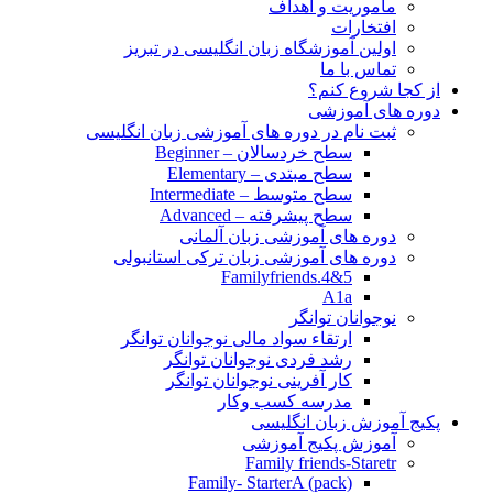
مأموریت و اهداف
افتخارات
اولین آموزشگاه زبان انگلیسی در تبریز
تماس با ما
از کجا شروع کنم؟
دوره های آموزشی
ثبت نام در دوره های آموزشی زبان انگلیسی
سطح خردسالان – Beginner
سطح مبتدی – Elementary
سطح متوسط – Intermediate
سطح پیشرفته – Advanced
دوره های آموزشی زبان آلمانی
دوره های آموزشی زبان ترکی استانبولی
Familyfriends.4&5
A1a
نوجوانان توانگر
ارتقاء سواد مالی نوجوانان توانگر
رشد فردی نوجوانان توانگر
کار آفرینی نوجوانان توانگر
مدرسه کسب وکار
پکیج آموزش زبان انگلیسی
آموزش پکیج آموزشی
Family friends-Staretr
Family- StarterA (pack)