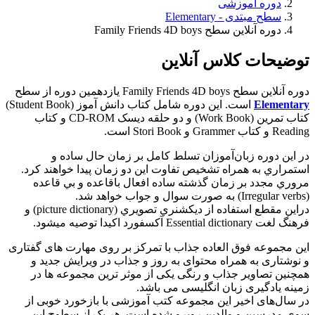
دوره آموزشی
سطح مبتدی - Elementary
دوره آنلاین سطح Family Friends 4D boys
توضیحات کلاس آنلاین
دوره آنلاین سطح Family Friends 4D boys یازدهمین دوره از سطح
Elementary
است. این دوره شامل کتاب دانش آموز (Student Book)
کتاب تمرین (Work Book) و دو حلقه دیسک CD-ROM و کتاب
Reading و کتاب Grammer و Stori Book است.
در اين دوره زبان‌آموزان تسلط كامل بر زمان حال ساده و
استمراري به همراه تشخيص تفاوت اين دو زمان پيدا خواهند كرد.
مروري مجدد بر زمان گذشته ساده افعال باقاعده و بي قاعده
(Irregular verbs) به صورت سوال و جواب خواهد شد.
دراين مقطع استفاده از ديكشنري تصويري (picture dictionary) و
فرهنگ لغت Essential dictionary آكسفورد اكيدا توصيه ميشود.
این مجموعه فوق العاده جذاب با تمرکز بر روی مهارت های گفتاری
و نوشتاری به همراه محتوای به روز و جذاب در ویرایش جدید و
همچنین تصاویر جذاب و رنگی یکی از موثر ترین مجموعه ها در
زمینه یادگیری زبان انگلیسی می باشد.
در سال‌های اخیر این مجموعه کتب آموزشی با بازخورد خوبی از
سوی مدرسین و والدین روبرو شده است. هر یک از سطوح این