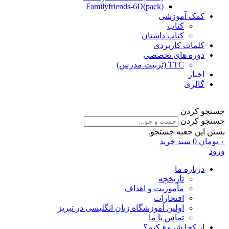
Familyfriends-6D(pack)
کمک آموزشی
کتاب
کتاب داستان
کلمات کاربردی
دوره های تخصصی
TTC (تربیت مدرس)
اخبار
گالری
جستجو کردن
جستجو کردن
بستن این جعبه جستجو.
۰
تومان
0
سبد خرید
ورود
درباره ما
تاریخچه
مأموریت و اهداف
افتخارات
اولین آموزشگاه زبان انگلیسی در تبریز
تماس با ما
از کجا شروع کنم؟