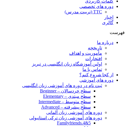
کلمات کاربردی
دوره های تخصصی
TTC (تربیت مدرس)
اخبار
گالری
فهرست
درباره ما
تاریخچه
مأموریت و اهداف
افتخارات
اولین آموزشگاه زبان انگلیسی در تبریز
تماس با ما
از کجا شروع کنم؟
دوره های آموزشی
ثبت نام در دوره های آموزشی زبان انگلیسی
سطح خردسالان – Beginner
سطح مبتدی – Elementary
سطح متوسط – Intermediate
سطح پیشرفته – Advanced
دوره های آموزشی زبان آلمانی
دوره های آموزشی زبان ترکی استانبولی
Familyfriends.4&5