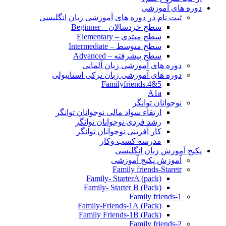
دوره های آموزشی
ثبت نام در دوره های آموزشی زبان انگلیسی
سطح خردسالان – Beginner
سطح مبتدی – Elementary
سطح متوسط – Intermediate
سطح پیشرفته – Advanced
دوره های آموزشی زبان آلمانی
دوره های آموزشی زبان ترکی استانبولی
Familyfriends.4&5
A1a
نوجوانان توانگر
ارتقاء سواد مالی نوجوانان توانگر
رشد فردی نوجوانان توانگر
کار آفرینی نوجوانان توانگر
مدرسه کسب وکار
پکیج آموزش زبان انگلیسی
آموزش پکیج آموزشی
Family friends-Staretr
Family- StarterA (pack)
Family- Starter B (Pack)
Family friends-1
(Pack) Family-Friends-1A
(Pack) Family Friends-1B
Family friends-2