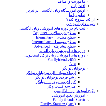
مأموریت و اهداف
افتخارات
اولین آموزشگاه زبان انگلیسی در تبریز
تماس با ما
از کجا شروع کنم؟
دوره های آموزشی
ثبت نام در دوره های آموزشی زبان انگلیسی
سطح خردسالان – Beginner
سطح مبتدی – Elementary
سطح متوسط – Intermediate
سطح پیشرفته – Advanced
دوره های آموزشی زبان آلمانی
دوره های آموزشی زبان ترکی استانبولی
Familyfriends.4&5
A1a
نوجوانان توانگر
ارتقاء سواد مالی نوجوانان توانگر
رشد فردی نوجوانان توانگر
کار آفرینی نوجوانان توانگر
مدرسه کسب وکار
پکیج آموزش زبان انگلیسی
آموزش پکیج آموزشی
Family friends-Staretr
Family- StarterA (pack)