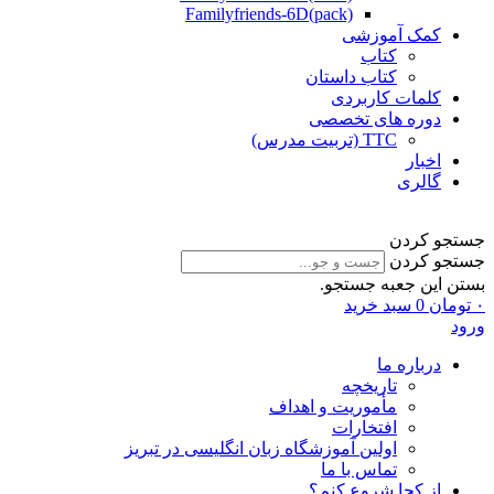
Familyfriends-6D(pack)
کمک آموزشی
کتاب
کتاب داستان
کلمات کاربردی
دوره های تخصصی
TTC (تربیت مدرس)
اخبار
گالری
جستجو کردن
جستجو کردن
بستن این جعبه جستجو.
۰
تومان
0
سبد خرید
ورود
درباره ما
تاریخچه
مأموریت و اهداف
افتخارات
اولین آموزشگاه زبان انگلیسی در تبریز
تماس با ما
از کجا شروع کنم؟