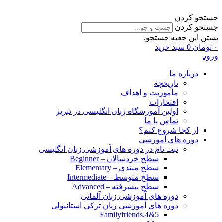
جستجو کردن
جستجو کردن
بستن این جعبه جستجو.
۰
تومان
0
سبد خرید
ورود
درباره ما
تاریخچه
مأموریت و اهداف
افتخارات
اولین آموزشگاه زبان انگلیسی در تبریز
تماس با ما
از کجا شروع کنم؟
دوره های آموزشی
ثبت نام در دوره های آموزشی زبان انگلیسی
سطح خردسالان – Beginner
سطح مبتدی – Elementary
سطح متوسط – Intermediate
سطح پیشرفته – Advanced
دوره های آموزشی زبان آلمانی
دوره های آموزشی زبان ترکی استانبولی
Familyfriends.4&5