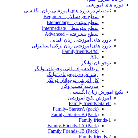
دوره های آموزشی
ثبت نام در دوره های آموزشی زبان انگلیسی
سطح خردسالان – Beginner
سطح مبتدی – Elementary
سطح متوسط – Intermediate
سطح پیشرفته – Advanced
دوره های آموزشی زبان آلمانی
دوره های آموزشی زبان ترکی استانبولی
Familyfriends.4&5
A1a
نوجوانان توانگر
ارتقاء سواد مالی نوجوانان توانگر
رشد فردی نوجوانان توانگر
کار آفرینی نوجوانان توانگر
مدرسه کسب وکار
پکیج آموزش زبان انگلیسی
آموزش پکیج آموزشی
Family friends-Staretr
Family- StarterA (pack)
Family- Starter B (Pack)
Family friends-1
(Pack) Family-Friends-1A
(Pack) Family Friends-1B
Family friends-2