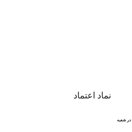
نماد اعتماد
شروع کلاس Starter در شعبه