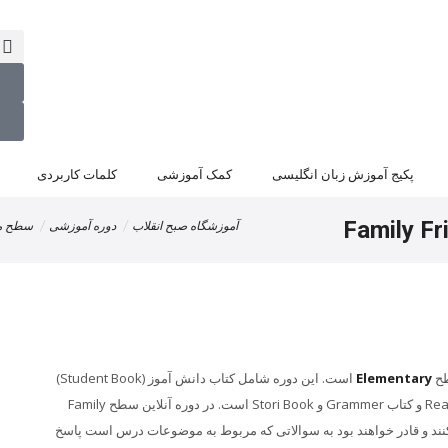
۰
و
پکیج آموزش زبان انگلیسی
کمک آموزشی
کلمات کاربردی
آموزشگاه صبح انقلاب
دوره آموزشی
سطح مبتدی -
Elementary
است. این دوره شامل کتاب دانش آموز (Student Book)
کتاب تمرین (Work Book)و دو حلقه دیسک CD-ROM. وکتاب Reading و کتاب Grammer و Stori Book است. در دوره آنلاین سطح Family
یدا میکنند و قادر خواهند بود به سوالاتی که مربوط به موضوعات درس است پاسخ