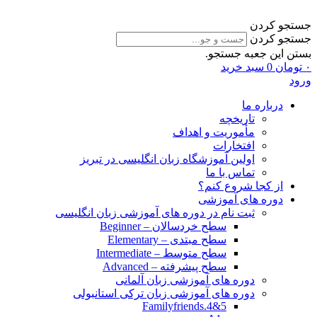
جستجو کردن
جستجو کردن
بستن این جعبه جستجو.
۰
تومان
0
سبد خرید
ورود
درباره ما
تاریخچه
مأموریت و اهداف
افتخارات
اولین آموزشگاه زبان انگلیسی در تبریز
تماس با ما
از کجا شروع کنم؟
دوره های آموزشی
ثبت نام در دوره های آموزشی زبان انگلیسی
سطح خردسالان – Beginner
سطح مبتدی – Elementary
سطح متوسط – Intermediate
سطح پیشرفته – Advanced
دوره های آموزشی زبان آلمانی
دوره های آموزشی زبان ترکی استانبولی
Familyfriends.4&5