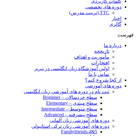
کلمات کاربردی
دوره های تخصصی
TTC (تربیت مدرس)
اخبار
گالری
فهرست
درباره ما
تاریخچه
مأموریت و اهداف
افتخارات
اولین آموزشگاه زبان انگلیسی در تبریز
تماس با ما
از کجا شروع کنم؟
دوره های آموزشی
ثبت نام در دوره های آموزشی زبان انگلیسی
سطح خردسالان – Beginner
سطح مبتدی – Elementary
سطح متوسط – Intermediate
سطح پیشرفته – Advanced
دوره های آموزشی زبان آلمانی
دوره های آموزشی زبان ترکی استانبولی
Familyfriends.4&5