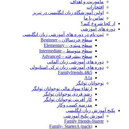
مأموریت و اهداف
افتخارات
اولین آموزشگاه زبان انگلیسی در تبریز
تماس با ما
از کجا شروع کنم؟
دوره های آموزشی
ثبت نام در دوره های آموزشی زبان انگلیسی
سطح خردسالان – Beginner
سطح مبتدی – Elementary
سطح متوسط – Intermediate
سطح پیشرفته – Advanced
دوره های آموزشی زبان آلمانی
دوره های آموزشی زبان ترکی استانبولی
Familyfriends.4&5
A1a
نوجوانان توانگر
ارتقاء سواد مالی نوجوانان توانگر
رشد فردی نوجوانان توانگر
کار آفرینی نوجوانان توانگر
مدرسه کسب وکار
پکیج آموزش زبان انگلیسی
آموزش پکیج آموزشی
Family friends-Staretr
Family- StarterA (pack)