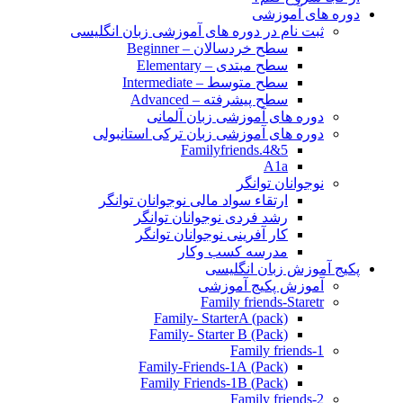
دوره های آموزشی
ثبت نام در دوره های آموزشی زبان انگلیسی
سطح خردسالان – Beginner
سطح مبتدی – Elementary
سطح متوسط – Intermediate
سطح پیشرفته – Advanced
دوره های آموزشی زبان آلمانی
دوره های آموزشی زبان ترکی استانبولی
Familyfriends.4&5
A1a
نوجوانان توانگر
ارتقاء سواد مالی نوجوانان توانگر
رشد فردی نوجوانان توانگر
کار آفرینی نوجوانان توانگر
مدرسه کسب وکار
پکیج آموزش زبان انگلیسی
آموزش پکیج آموزشی
Family friends-Staretr
Family- StarterA (pack)
Family- Starter B (Pack)
Family friends-1
(Pack) Family-Friends-1A
(Pack) Family Friends-1B
Family friends-2