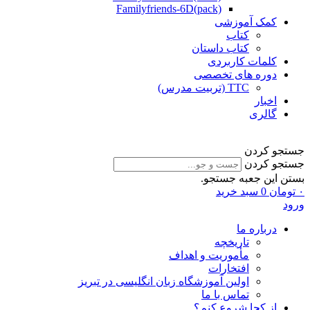
Familyfriends-6D(pack)
کمک آموزشی
کتاب
کتاب داستان
کلمات کاربردی
دوره های تخصصی
TTC (تربیت مدرس)
اخبار
گالری
جستجو کردن
جستجو کردن
بستن این جعبه جستجو.
۰
تومان
0
سبد خرید
ورود
درباره ما
تاریخچه
مأموریت و اهداف
افتخارات
اولین آموزشگاه زبان انگلیسی در تبریز
تماس با ما
از کجا شروع کنم؟