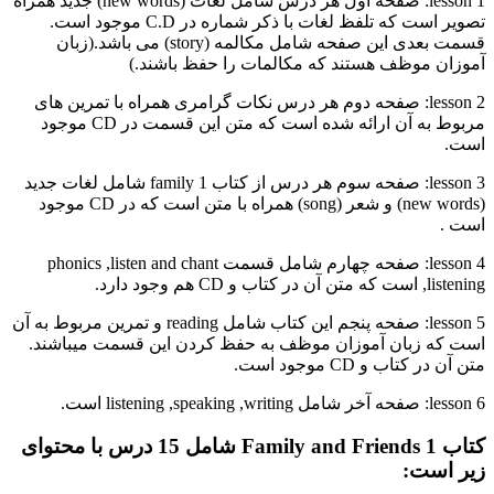
lesson 1: صفحه اول هر درس شامل لغات (new words) جدید همراه
تصویر است که تلفظ لغات با ذکر شماره در C.D موجود است.
قسمت بعدی این صفحه شامل مکالمه (story) می باشد.(زبان
آموزان موظف هستند که مکالمات را حفظ باشند.)
lesson 2: صفحه دوم هر درس نکات گرامری همراه با تمرین های
مربوط به آن ارائه شده است که متن این قسمت در CD موجود
است.
lesson 3: صفحه سوم هر درس از کتاب family 1 شامل لغات جدید
(new words) و شعر (song) همراه با متن است که در CD موجود
است .
lesson 4: صفحه چهارم شامل قسمت phonics ,listen and chant
,listening است که متن آن در کتاب و CD هم وجود دارد.
lesson 5: صفحه پنجم این کتاب شامل reading و تمرین مربوط به آن
است که زبان آموزان موظف به حفظ کردن این قسمت میباشند.
متن آن در کتاب و CD موجود است.
lesson 6: صفحه آخر شامل listening ,speaking ,writing است.
کتاب Family and Friends 1 شامل 15 درس با محتوای
زیر است: