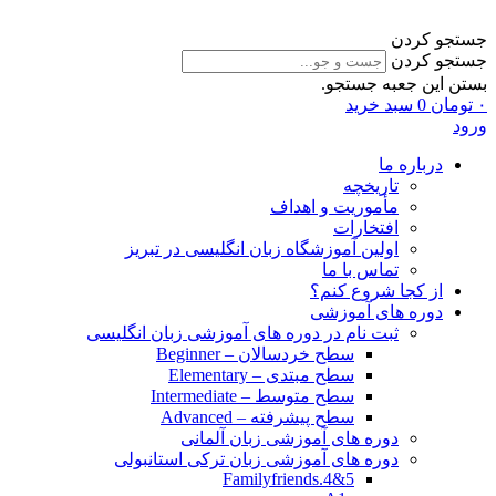
جستجو کردن
جستجو کردن
بستن این جعبه جستجو.
۰
تومان
0
سبد خرید
ورود
درباره ما
تاریخچه
مأموریت و اهداف
افتخارات
اولین آموزشگاه زبان انگلیسی در تبریز
تماس با ما
از کجا شروع کنم؟
دوره های آموزشی
ثبت نام در دوره های آموزشی زبان انگلیسی
سطح خردسالان – Beginner
سطح مبتدی – Elementary
سطح متوسط – Intermediate
سطح پیشرفته – Advanced
دوره های آموزشی زبان آلمانی
دوره های آموزشی زبان ترکی استانبولی
Familyfriends.4&5