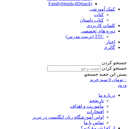
Familyfriends-6D(pack)
کمک آموزشی
کتاب
کتاب داستان
کلمات کاربردی
دوره های تخصصی
TTC (تربیت مدرس)
اخبار
گالری
جستجو کردن
جستجو کردن
بستن این جعبه جستجو.
۰
تومان
0
سبد خرید
ورود
درباره ما
تاریخچه
مأموریت و اهداف
افتخارات
اولین آموزشگاه زبان انگلیسی در تبریز
تماس با ما
از کجا شروع کنم؟