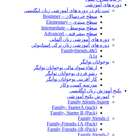
دوره های آموزشی
ثبت نام در دوره های آموزشی زبان انگلیسی
سطح خردسالان – Beginner
سطح مبتدی – Elementary
سطح متوسط – Intermediate
سطح پیشرفته – Advanced
دوره های آموزشی زبان آلمانی
دوره های آموزشی زبان ترکی استانبولی
Familyfriends.4&5
A1a
نوجوانان توانگر
ارتقاء سواد مالی نوجوانان توانگر
رشد فردی نوجوانان توانگر
کار آفرینی نوجوانان توانگر
مدرسه کسب وکار
پکیج آموزش زبان انگلیسی
آموزش پکیج آموزشی
Family friends-Staretr
Family- StarterA (pack)
Family- Starter B (Pack)
Family friends-1
(Pack) Family-Friends-1A
(Pack) Family Friends-1B
Family friends-2