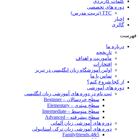
کلمات کاربردی
دوره های تخصصی
TTC (تربیت مدرس)
اخبار
گالری
فهرست
درباره ما
تاریخچه
مأموریت و اهداف
افتخارات
اولین آموزشگاه زبان انگلیسی در تبریز
تماس با ما
از کجا شروع کنم؟
دوره های آموزشی
ثبت نام در دوره های آموزشی زبان انگلیسی
سطح خردسالان – Beginner
سطح مبتدی – Elementary
سطح متوسط – Intermediate
سطح پیشرفته – Advanced
دوره های آموزشی زبان آلمانی
دوره های آموزشی زبان ترکی استانبولی
Familyfriends.4&5