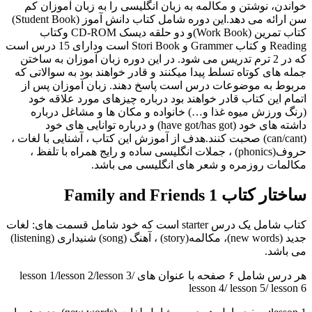
خواندن، نوشتن و مکالمه به زبان انگلیسی را به زبان آموزان کم
سن ارائه می دهد.این دوره شامل کتاب دانش آموز (Student Book)
کتاب تمرین (Work Book)و دو حلقه دیسک CD-ROM وکتاب
Reading و کتاب Grammer و Stori Book است ودارای 15 درس است
که در 2 ترم تدریس می شود. در این دوره زبان آموزان به ساختن
جمله های کوتاه تسلط پیدا میکنند و قادر خواهند بود به سوالاتی که
مربوط به موضوعات درس است پاسخ دهند. زبان آموزان پس از
اتمام این کتاب قادر خواهند بود درباره چیزهای مورد علاقه خود
(رنگ ورزش میوه غذا و…) خانواده و مکان ها و مشاغل درباره
داشته های خود (have got/has got) و درباره توانایی های خود
(can/cant) صحبت کنند.هدف از آموزش این کتاب ، آشنایی با لغات ،
حروف(phonics) ، جملات انگلیسی ساده و رایج همراه با تلفظ ،
مکالمات روزمره و شعر های انگلیسی می باشد.
ساختار کتاب Family and Friends 1
کتاب شامل یک درس starter است که خود شامل قسمت های: لغات
جدید (new words)، مکالمه(story) ، آهنگ (song) شنیداری (listening)
می باشد.
هر درس شامل ۶ صفحه با عنوان های lesson 1/lesson 2/lesson 3/
lesson 4/ lesson 5/ lesson 6