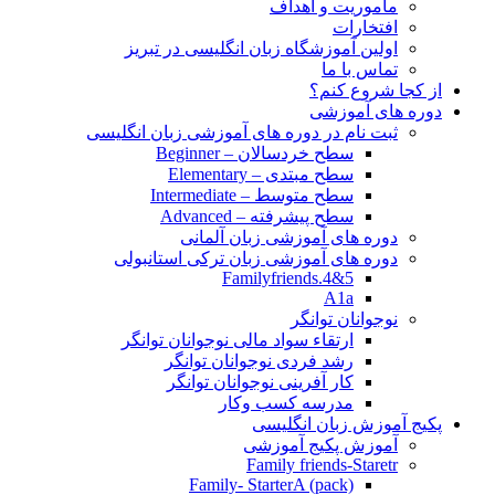
مأموریت و اهداف
افتخارات
اولین آموزشگاه زبان انگلیسی در تبریز
تماس با ما
از کجا شروع کنم؟
دوره های آموزشی
ثبت نام در دوره های آموزشی زبان انگلیسی
سطح خردسالان – Beginner
سطح مبتدی – Elementary
سطح متوسط – Intermediate
سطح پیشرفته – Advanced
دوره های آموزشی زبان آلمانی
دوره های آموزشی زبان ترکی استانبولی
Familyfriends.4&5
A1a
نوجوانان توانگر
ارتقاء سواد مالی نوجوانان توانگر
رشد فردی نوجوانان توانگر
کار آفرینی نوجوانان توانگر
مدرسه کسب وکار
پکیج آموزش زبان انگلیسی
آموزش پکیج آموزشی
Family friends-Staretr
Family- StarterA (pack)