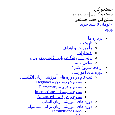
جستجو کردن
جستجو کردن
بستن این جعبه جستجو.
۰
تومان
0
سبد خرید
ورود
درباره ما
تاریخچه
مأموریت و اهداف
افتخارات
اولین آموزشگاه زبان انگلیسی در تبریز
تماس با ما
از کجا شروع کنم؟
دوره های آموزشی
ثبت نام در دوره های آموزشی زبان انگلیسی
سطح خردسالان – Beginner
سطح مبتدی – Elementary
سطح متوسط – Intermediate
سطح پیشرفته – Advanced
دوره های آموزشی زبان آلمانی
دوره های آموزشی زبان ترکی استانبولی
Familyfriends.4&5