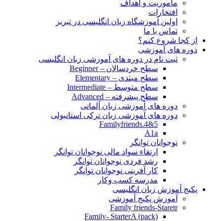
مأموریت و اهداف
افتخارات
اولین آموزشگاه زبان انگلیسی در تبریز
تماس با ما
از کجا شروع کنم؟
دوره های آموزشی
ثبت نام در دوره های آموزشی زبان انگلیسی
سطح خردسالان – Beginner
سطح مبتدی – Elementary
سطح متوسط – Intermediate
سطح پیشرفته – Advanced
دوره های آموزشی زبان آلمانی
دوره های آموزشی زبان ترکی استانبولی
Familyfriends.4&5
A1a
نوجوانان توانگر
ارتقاء سواد مالی نوجوانان توانگر
رشد فردی نوجوانان توانگر
کار آفرینی نوجوانان توانگر
مدرسه کسب وکار
پکیج آموزش زبان انگلیسی
آموزش پکیج آموزشی
Family friends-Staretr
Family- StarterA (pack)