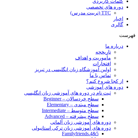
کلمات کاربردی
دوره های تخصصی
TTC (تربیت مدرس)
اخبار
گالری
فهرست
درباره ما
تاریخچه
مأموریت و اهداف
افتخارات
اولین آموزشگاه زبان انگلیسی در تبریز
تماس با ما
از کجا شروع کنم؟
دوره های آموزشی
ثبت نام در دوره های آموزشی زبان انگلیسی
سطح خردسالان – Beginner
سطح مبتدی – Elementary
سطح متوسط – Intermediate
سطح پیشرفته – Advanced
دوره های آموزشی زبان آلمانی
دوره های آموزشی زبان ترکی استانبولی
Familyfriends.4&5