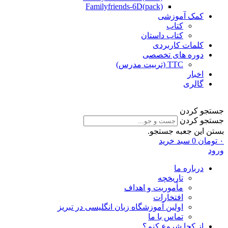
Familyfriends-6D(pack)
کمک آموزشی
کتاب
کتاب داستان
کلمات کاربردی
دوره های تخصصی
TTC (تربیت مدرس)
اخبار
گالری
جستجو کردن
جستجو کردن
بستن این جعبه جستجو.
۰
تومان
0
سبد خرید
ورود
درباره ما
تاریخچه
مأموریت و اهداف
افتخارات
اولین آموزشگاه زبان انگلیسی در تبریز
تماس با ما
از کجا شروع کنم؟