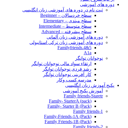
دوره های آموزشی
ثبت نام در دوره های آموزشی زبان انگلیسی
سطح خردسالان – Beginner
سطح مبتدی – Elementary
سطح متوسط – Intermediate
سطح پیشرفته – Advanced
دوره های آموزشی زبان آلمانی
دوره های آموزشی زبان ترکی استانبولی
Familyfriends.4&5
A1a
نوجوانان توانگر
ارتقاء سواد مالی نوجوانان توانگر
رشد فردی نوجوانان توانگر
کار آفرینی نوجوانان توانگر
مدرسه کسب وکار
پکیج آموزش زبان انگلیسی
آموزش پکیج آموزشی
Family friends-Staretr
Family- StarterA (pack)
Family- Starter B (Pack)
Family friends-1
(Pack) Family-Friends-1A
(Pack) Family Friends-1B
Family friends-2