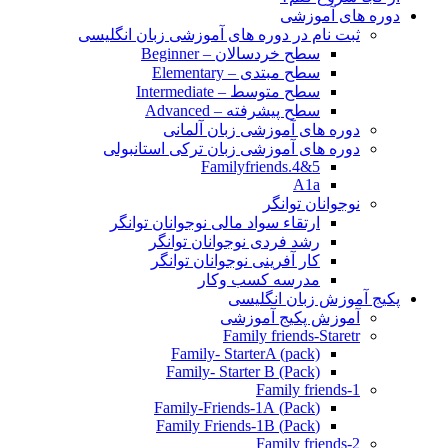
دوره های آموزشی
ثبت نام در دوره های آموزشی زبان انگلیسی
سطح خردسالان – Beginner
سطح مبتدی – Elementary
سطح متوسط – Intermediate
سطح پیشرفته – Advanced
دوره های آموزشی زبان آلمانی
دوره های آموزشی زبان ترکی استانبولی
Familyfriends.4&5
A1a
نوجوانان توانگر
ارتقاء سواد مالی نوجوانان توانگر
رشد فردی نوجوانان توانگر
کار آفرینی نوجوانان توانگر
مدرسه کسب وکار
پکیج آموزش زبان انگلیسی
آموزش پکیج آموزشی
Family friends-Staretr
Family- StarterA (pack)
Family- Starter B (Pack)
Family friends-1
(Pack) Family-Friends-1A
(Pack) Family Friends-1B
Family friends-2