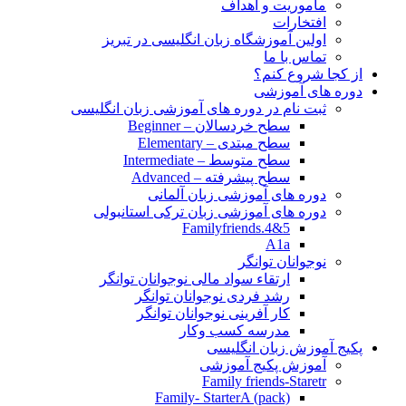
مأموریت و اهداف
افتخارات
اولین آموزشگاه زبان انگلیسی در تبریز
تماس با ما
از کجا شروع کنم؟
دوره های آموزشی
ثبت نام در دوره های آموزشی زبان انگلیسی
سطح خردسالان – Beginner
سطح مبتدی – Elementary
سطح متوسط – Intermediate
سطح پیشرفته – Advanced
دوره های آموزشی زبان آلمانی
دوره های آموزشی زبان ترکی استانبولی
Familyfriends.4&5
A1a
نوجوانان توانگر
ارتقاء سواد مالی نوجوانان توانگر
رشد فردی نوجوانان توانگر
کار آفرینی نوجوانان توانگر
مدرسه کسب وکار
پکیج آموزش زبان انگلیسی
آموزش پکیج آموزشی
Family friends-Staretr
Family- StarterA (pack)