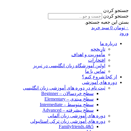
جستجو کردن
جستجو کردن
بستن این جعبه جستجو.
۰
تومان
0
سبد خرید
ورود
درباره ما
تاریخچه
مأموریت و اهداف
افتخارات
اولین آموزشگاه زبان انگلیسی در تبریز
تماس با ما
از کجا شروع کنم؟
دوره های آموزشی
ثبت نام در دوره های آموزشی زبان انگلیسی
سطح خردسالان – Beginner
سطح مبتدی – Elementary
سطح متوسط – Intermediate
سطح پیشرفته – Advanced
دوره های آموزشی زبان آلمانی
دوره های آموزشی زبان ترکی استانبولی
Familyfriends.4&5