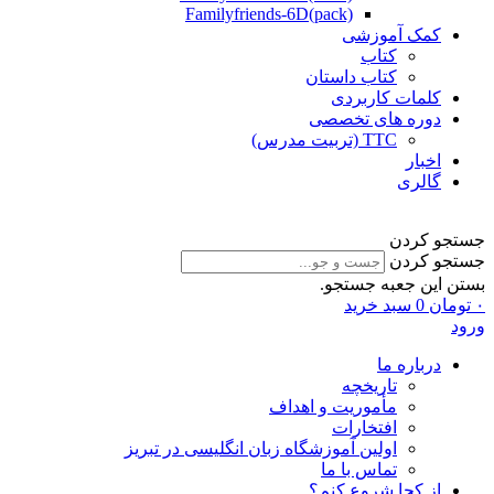
Familyfriends-6D(pack)
کمک آموزشی
کتاب
کتاب داستان
کلمات کاربردی
دوره های تخصصی
TTC (تربیت مدرس)
اخبار
گالری
جستجو کردن
جستجو کردن
بستن این جعبه جستجو.
۰
تومان
0
سبد خرید
ورود
درباره ما
تاریخچه
مأموریت و اهداف
افتخارات
اولین آموزشگاه زبان انگلیسی در تبریز
تماس با ما
از کجا شروع کنم؟