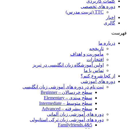
کلمات کاربردی
دوره های تخصصی
TTC (تربیت مدرس)
اخبار
گالری
فهرست
درباره ما
تاریخچه
مأموریت و اهداف
افتخارات
اولین آموزشگاه زبان انگلیسی در تبریز
تماس با ما
از کجا شروع کنم؟
دوره های آموزشی
ثبت نام در دوره های آموزشی زبان انگلیسی
سطح خردسالان – Beginner
سطح مبتدی – Elementary
سطح متوسط – Intermediate
سطح پیشرفته – Advanced
دوره های آموزشی زبان آلمانی
دوره های آموزشی زبان ترکی استانبولی
Familyfriends.4&5