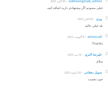
-
sobheengelab_admin
30 اکتبر 2023
خیلی ممنونم اگر پیشنهادی دارید اضافه کنید.
پیری
-
30 اکتبر 2023
بله خیلی عالیه
-
whoiscall
8 آگوست 2023
Thanks.
علیرضا اکبری
-
24 می 2023
سلام
سویل دهقانی
-
28 ژانویه 2023
خوب هست