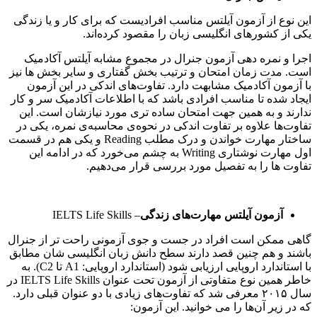
این نوع از آزمون آیلتس مناسب افرادیست که برای کار و یا زندگی
یکی از کشورهای انگلیسی زبان را مقصود کرده‌اند.
اجرا و نمره دهی آزمون جنرال در مجموع مشابه آیلتس آکادمیک
است. مدت زمان امتحان و ترتیب بخش گفتاری و سایر بخش ها نیز
با آزمون آکادمیک مشابهت دارد. تفاوت‌های اندکی در این آزمون
ایجاد شده تا مناسب افرادی باشد که با اطلاعات آکادمیک سر و کار
ندارند و به همین جهت امتحان ساده تری مورد نیازشان است. این
تفاوت‌ها علاوه بر تفاوت اندکی در نحوه‌ی محاسبه‌ی نمره، یکی در
ساختار مهارت خواندن و درک مطلب Reading و یکی هم در قسمت
اول مهارت نوشتاری Writing به چشم می‌خورد که در ادامه این
تفاوت ها را به تفصیل مورد بررسی قرار می‌دهیم.
آزمون آیلتس مهارت‌های زندگی
– IELTS Life Skills
گاهی ممکن است افراد در جست و جوی آزمونی راحت تر از جنرال
باشند و هم چنین قصد دارند سطح دانش زبان انگلیسی شان مطابق
با استاندارد اروپایی ارزیابی شود (استاندارد اروپایی: A1 تا C2). به
خاطر همین نوع متفاوتی از آزمون تحت عنوان IELTS Life Skills در
سال ۲۰۱۵ معرفی شد که تفاوت‌های زیادی با دو عنوان قبلی دارد.
که در زیر آن‌ها را می خوانید. این آزمون: