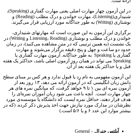
ارائه ست.
در این آزمون چهار مهارت اصلی یعنی مهارت گفتاری (Speaking)،
شنیداری(Listening)، مهارت خواندن و درک مطلب (Reading) و
نوشتاری (Writing) به طور جداگانه مورد ارزیابی قرار می‌گیرند.
برگزاری این آزمون به این صورت است که مهارتهای شنیداری،
خواندن و درک مطلب و نوشتاری (Listening، Reading و Writing) در
یک نشست (به همین ترتیبی که در متن مشاهده می‌کنید)، در زمان
حدود دو ساعت و چهل و پنج دقیقه برگزار می‌شوند و مهارت
گفتاری یا Speaking به طور جداگانه. آزمون مهارت گفتاری یا
Speaking می تواند در همان روز آزمون اصلی باشد، حداکثر یک هفته
قبل و یا حداکثر یک هفته بعد از آن.
این آزمون مفهومی به نام رد یا قبول ندارد و هر کس بر مبنای سطح
دانش زبان انگلیسی که در آزمون ارائه می دهد، ۱۳ روز بعد از
آزمون نمره ای بین ۱ تا ۹ خواهد گرفت، که میانگین نمره های هر
چهار مهارت است. آنچه باعث می شود زبان آموزان نمره‌ای را
هدف قرار دهند، حداقل نمره ایست که دانشگاه یا موسسه‌ی مورد
نظرشان در مدارک مورد نیازش جهت اخذ پذیرش ذکر کرده. (که در
بیشتر موارد این عدد ۶ و یا ۵/۶ است.)
آیلتس جنرال
– General