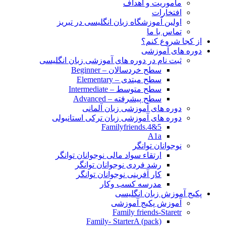
مأموریت و اهداف
افتخارات
اولین آموزشگاه زبان انگلیسی در تبریز
تماس با ما
از کجا شروع کنم؟
دوره های آموزشی
ثبت نام در دوره های آموزشی زبان انگلیسی
سطح خردسالان – Beginner
سطح مبتدی – Elementary
سطح متوسط – Intermediate
سطح پیشرفته – Advanced
دوره های آموزشی زبان آلمانی
دوره های آموزشی زبان ترکی استانبولی
Familyfriends.4&5
A1a
نوجوانان توانگر
ارتقاء سواد مالی نوجوانان توانگر
رشد فردی نوجوانان توانگر
کار آفرینی نوجوانان توانگر
مدرسه کسب وکار
پکیج آموزش زبان انگلیسی
آموزش پکیج آموزشی
Family friends-Staretr
Family- StarterA (pack)