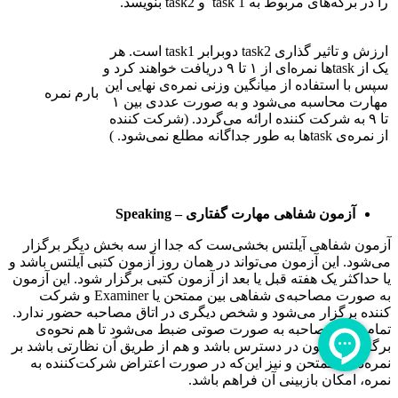
را در برگه‌های مربوط به task 1 و task2 بنویسد.
ارزش و تاثیر گذاری task2 دوبرابر task1 است. هر
یک از taskها نمره‌ای از ۱ تا ۹ دریافت خواهند کرد و
سپس با استفاده از میانگین وزنی نمره‌ی نهایی این
بارم نمره
مهارت محاسبه می‌شود و به صورت عددی بین ۱
تا ۹ به شرکت کننده ارائه می‌گردد. (شرکت کننده
از نمره‌ی taskها به طور جداگانه مطلع نمی‌شود. )
آزمون شفاهی مهارت گفتاری
–
Speaking
آزمون شفاهی آیلتس بخشی‌ست که جدا از سه بخش دیگر برگزار
می‌شود. این آزمون می‌تواند در همان روز آزمون کتبی آیلتس باشد و
یا حداکثر یک هفته قبل یا بعد از آزمون کتبی برگزار شود. این آزمون
به صورت مصاحبه‌ی شفاهی بین ممتحن یا Examiner و شرکت
کننده برگزار می‌شود و شخص دیگری در اتاق مصاحبه حضور ندارد.
تمام روند مصاحبه به صورت صوتی ضبط می‌شود تا هم نحوه‌ی
برگزاری آزمون در دسترس باشد و هم از طریق آن نظارتی باشد بر
نمره‌دهی ممتحن و نیز این‌که در صورت اعتراض شرکت‌کننده به
نمره، امکان بازبینی آن فراهم باشد.