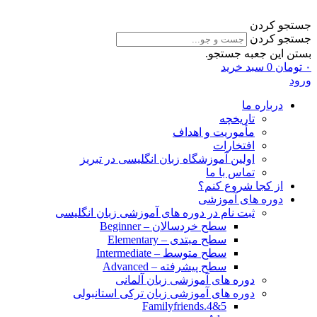
جستجو کردن
جستجو کردن
بستن این جعبه جستجو.
۰
تومان
0
سبد خرید
ورود
درباره ما
تاریخچه
مأموریت و اهداف
افتخارات
اولین آموزشگاه زبان انگلیسی در تبریز
تماس با ما
از کجا شروع کنم؟
دوره های آموزشی
ثبت نام در دوره های آموزشی زبان انگلیسی
سطح خردسالان – Beginner
سطح مبتدی – Elementary
سطح متوسط – Intermediate
سطح پیشرفته – Advanced
دوره های آموزشی زبان آلمانی
دوره های آموزشی زبان ترکی استانبولی
Familyfriends.4&5