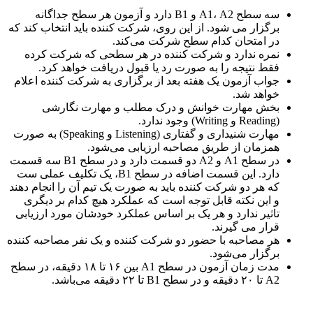
سه سطح A1، A2 و B1 دارد و آزمون هر سطح جداگانه
برگزار می شود. از این روی، شرکت کننده باید انتخاب کند که
در امتحان کدام سطح شرکت می‌کند.
نمره ندارد و شرکت کننده در هر سطحی که شرکت کرده
فقط نتیجه را به صورت رد یا قبول دریافت خواهد کرد.
جواب آزمون یک هفته بعد از برگزاری به شرکت کننده اعلام
خواهد شد.
بخش مهارت خوانش و درک مطلب و مهارت نگارشی
(Reading و Writing) وجود ندارد.
مهارت شنیداری و گفتاری (Listening و Speaking) به صورت
همزمان از طریق مصاحبه ارزیابی می‌شود.
در سطح A1 و A2 دو قسمت دارد و در سطح B1 سه قسمت
دارد. این قسمت اضافه در سطح B1، یک تکلیف عملی ست
که هر دو شرکت کننده باید به صورت یک تیم آن را انجام دهند
و این نکته قابل توجه است که عملکرد هیچ کدام بر دیگری
تاثیر ندارد و هر یک بر اساس عملکرد خودشان مورد ارزیابی
قرار می گیرند.
هر مصاحبه با حضور دو شرکت کننده و یک نفر مصاحبه کننده
برگزار می‌شود.
مدت زمان آزمون در سطح A1 بین ۱۶ تا ۱۸ دقیقه، در سطح
A2 تا ۲۰ دقیقه و در سطح B1 تا ۲۲ دقیقه می‌باشد.