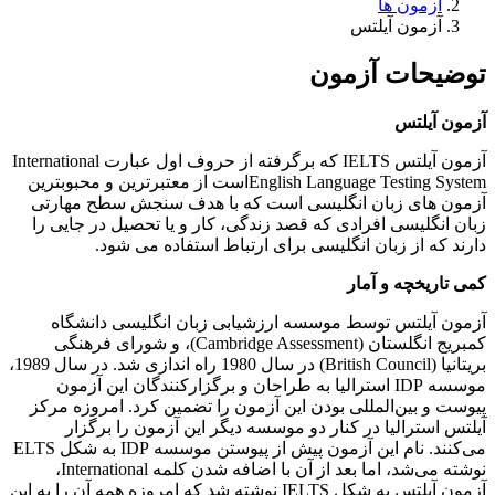
آزمون ها
آزمون آیلتس
توضیحات آزمون
آزمون آیلتس
آزمون آیلتس IELTS که برگرفته از حروف اول عبارت International
English Language Testing Systemاست از معتبرترین و محبوبترین
آزمون های زبان انگلیسی است که با هدف سنجش سطح مهارتی
زبان انگلیسی افرادی که قصد زندگی، کار و یا تحصیل در جایی را
دارند که از زبان انگلیسی برای ارتباط استفاده می شود.
کمی تاریخچه و آمار
آزمون آیلتس توسط موسسه ارزشیابی زبان انگلیسی دانشگاه
کمبریج انگلستان (Cambridge Assessment)، و شورای فرهنگی
بریتانیا (British Council) در سال 1980 راه اندازی شد. در سال 1989،
موسسه IDP استرالیا به طراحان و برگزارکنندگان این آزمون
پیوست و بین‌المللی بودن این آزمون را تضمین کرد. امروزه مرکز
آیلتس استرالیا در کنار دو موسسه دیگر این آزمون را برگزار
می‌کنند. نام این آزمون پیش از پیوستن موسسه IDP به شکل ELTS
نوشته می‌شد، اما بعد از آن با اضافه شدن کلمه International،
آزمون آیلتس به شکل IELTS نوشته شد که امروزه همه آن را به این