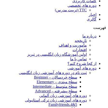
کلمات کاربردی
دوره های تخصصی
TTC (تربیت مدرس)
اخبار
گالری
فهرست
درباره ما
تاریخچه
مأموریت و اهداف
افتخارات
اولین آموزشگاه زبان انگلیسی در تبریز
تماس با ما
از کجا شروع کنم؟
دوره های آموزشی
ثبت نام در دوره های آموزشی زبان انگلیسی
سطح خردسالان – Beginner
سطح مبتدی – Elementary
سطح متوسط – Intermediate
سطح پیشرفته – Advanced
دوره های آموزشی زبان آلمانی
دوره های آموزشی زبان ترکی استانبولی
Familyfriends.4&5