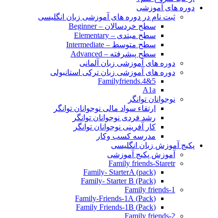
دوره های آموزشی
ثبت نام در دوره های آموزشی زبان انگلیسی
سطح خردسالان – Beginner
سطح مبتدی – Elementary
سطح متوسط – Intermediate
سطح پیشرفته – Advanced
دوره های آموزشی زبان آلمانی
دوره های آموزشی زبان ترکی استانبولی
Familyfriends.4&5
A1a
نوجوانان توانگر
ارتقاء سواد مالی نوجوانان توانگر
رشد فردی نوجوانان توانگر
کار آفرینی نوجوانان توانگر
مدرسه کسب وکار
پکیج آموزش زبان انگلیسی
آموزش پکیج آموزشی
Family friends-Staretr
Family- StarterA (pack)
Family- Starter B (Pack)
Family friends-1
(Pack) Family-Friends-1A
(Pack) Family Friends-1B
Family friends-2