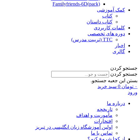
Familyfriends-6D(pack)
کمک آموزشی
کتاب
کتاب داستان
کلمات کاربردی
دوره های تخصصی
TTC (تربیت مدرس)
اخبار
گالری
جستجو کردن
جستجو کردن
بستن این جعبه جستجو.
۰
تومان
0
سبد خرید
ورود
درباره ما
تاریخچه
مأموریت و اهداف
افتخارات
اولین آموزشگاه زبان انگلیسی در تبریز
تماس با ما
از کجا شروع کنم؟