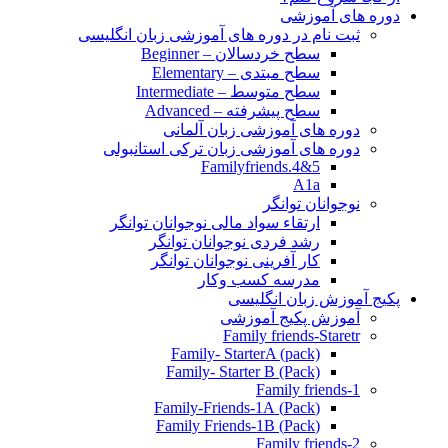
دوره های آموزشی
ثبت نام در دوره های آموزشی زبان انگلیسی
سطح خردسالان – Beginner
سطح مبتدی – Elementary
سطح متوسط – Intermediate
سطح پیشرفته – Advanced
دوره های آموزشی زبان آلمانی
دوره های آموزشی زبان ترکی استانبولی
Familyfriends.4&5
A1a
نوجوانان توانگر
ارتقاء سواد مالی نوجوانان توانگر
رشد فردی نوجوانان توانگر
کار آفرینی نوجوانان توانگر
مدرسه کسب وکار
پکیج آموزش زبان انگلیسی
آموزش پکیج آموزشی
Family friends-Staretr
Family- StarterA (pack)
Family- Starter B (Pack)
Family friends-1
(Pack) Family-Friends-1A
(Pack) Family Friends-1B
Family friends-2