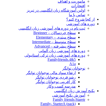
مأموریت و اهداف
افتخارات
اولین آموزشگاه زبان انگلیسی در تبریز
تماس با ما
از کجا شروع کنم؟
دوره های آموزشی
ثبت نام در دوره های آموزشی زبان انگلیسی
سطح خردسالان – Beginner
سطح مبتدی – Elementary
سطح متوسط – Intermediate
سطح پیشرفته – Advanced
دوره های آموزشی زبان آلمانی
دوره های آموزشی زبان ترکی استانبولی
Familyfriends.4&5
A1a
نوجوانان توانگر
ارتقاء سواد مالی نوجوانان توانگر
رشد فردی نوجوانان توانگر
کار آفرینی نوجوانان توانگر
مدرسه کسب وکار
پکیج آموزش زبان انگلیسی
آموزش پکیج آموزشی
Family friends-Staretr
Family- StarterA (pack)