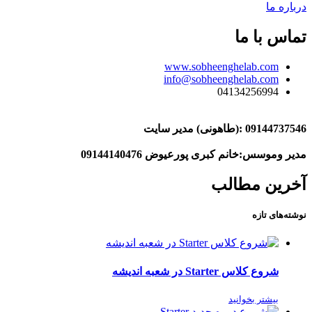
درباره ما
تماس با ما
www.sobheenghelab.com
info@sobheenghelab.com
04134256994
09144737546
:(طاهونی) مدیر سایت
مدیر وموسس:خانم کبری پورعیوض 09144140476
آخرین مطالب
نوشته‌های تازه
شروع کلاس Starter در شعبه اندیشه
بیشتر بخوانید