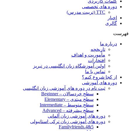
کلمات کاربردی
دوره های تخصصی
TTC (تربیت مدرس)
اخبار
گالری
فهرست
درباره ما
تاریخچه
مأموریت و اهداف
افتخارات
اولین آموزشگاه زبان انگلیسی در تبریز
تماس با ما
از کجا شروع کنم؟
دوره های آموزشی
ثبت نام در دوره های آموزشی زبان انگلیسی
سطح خردسالان – Beginner
سطح مبتدی – Elementary
سطح متوسط – Intermediate
سطح پیشرفته – Advanced
دوره های آموزشی زبان آلمانی
دوره های آموزشی زبان ترکی استانبولی
Familyfriends.4&5