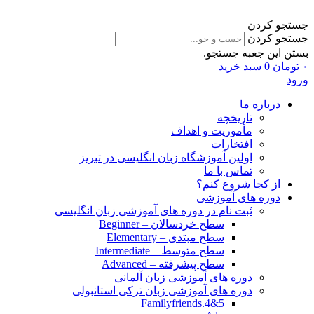
جستجو کردن
جستجو کردن
بستن این جعبه جستجو.
۰
تومان
0
سبد خرید
ورود
درباره ما
تاریخچه
مأموریت و اهداف
افتخارات
اولین آموزشگاه زبان انگلیسی در تبریز
تماس با ما
از کجا شروع کنم؟
دوره های آموزشی
ثبت نام در دوره های آموزشی زبان انگلیسی
سطح خردسالان – Beginner
سطح مبتدی – Elementary
سطح متوسط – Intermediate
سطح پیشرفته – Advanced
دوره های آموزشی زبان آلمانی
دوره های آموزشی زبان ترکی استانبولی
Familyfriends.4&5