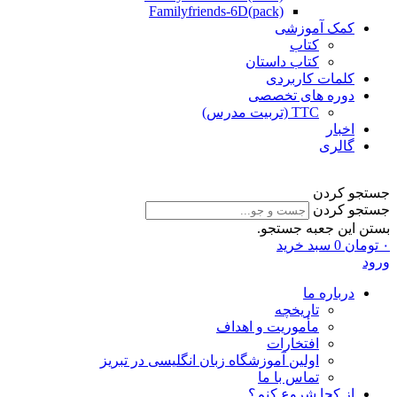
Familyfriends-6D(pack)
کمک آموزشی
کتاب
کتاب داستان
کلمات کاربردی
دوره های تخصصی
TTC (تربیت مدرس)
اخبار
گالری
جستجو کردن
جستجو کردن
بستن این جعبه جستجو.
۰
تومان
0
سبد خرید
ورود
درباره ما
تاریخچه
مأموریت و اهداف
افتخارات
اولین آموزشگاه زبان انگلیسی در تبریز
تماس با ما
از کجا شروع کنم؟