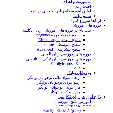
مأموریت و اهداف
افتخارات
اولین آموزشگاه زبان انگلیسی در تبریز
تماس با ما
از کجا شروع کنم؟
دوره های آموزشی
ثبت نام در دوره های آموزشی زبان انگلیسی
سطح خردسالان – Beginner
سطح مبتدی – Elementary
سطح متوسط – Intermediate
سطح پیشرفته – Advanced
دوره های آموزشی زبان آلمانی
دوره های آموزشی زبان ترکی استانبولی
Familyfriends.4&5
A1a
نوجوانان توانگر
ارتقاء سواد مالی نوجوانان توانگر
رشد فردی نوجوانان توانگر
کار آفرینی نوجوانان توانگر
مدرسه کسب وکار
پکیج آموزش زبان انگلیسی
آموزش پکیج آموزشی
Family friends-Staretr
Family- StarterA (pack)