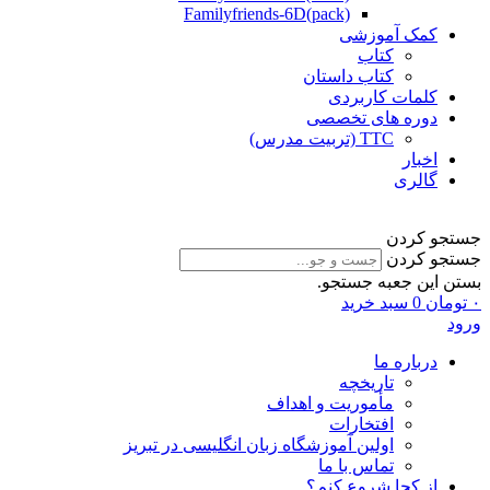
Familyfriends-6D(pack)
کمک آموزشی
کتاب
کتاب داستان
کلمات کاربردی
دوره های تخصصی
TTC (تربیت مدرس)
اخبار
گالری
جستجو کردن
جستجو کردن
بستن این جعبه جستجو.
۰
تومان
0
سبد خرید
ورود
درباره ما
تاریخچه
مأموریت و اهداف
افتخارات
اولین آموزشگاه زبان انگلیسی در تبریز
تماس با ما
از کجا شروع کنم؟