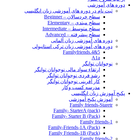
دوره های آموزشی
ثبت نام در دوره های آموزشی زبان انگلیسی
سطح خردسالان – Beginner
سطح مبتدی – Elementary
سطح متوسط – Intermediate
سطح پیشرفته – Advanced
دوره های آموزشی زبان آلمانی
دوره های آموزشی زبان ترکی استانبولی
Familyfriends.4&5
A1a
نوجوانان توانگر
ارتقاء سواد مالی نوجوانان توانگر
رشد فردی نوجوانان توانگر
کار آفرینی نوجوانان توانگر
مدرسه کسب وکار
پکیج آموزش زبان انگلیسی
آموزش پکیج آموزشی
Family friends-Staretr
Family- StarterA (pack)
Family- Starter B (Pack)
Family friends-1
(Pack) Family-Friends-1A
(Pack) Family Friends-1B
Family friends-2