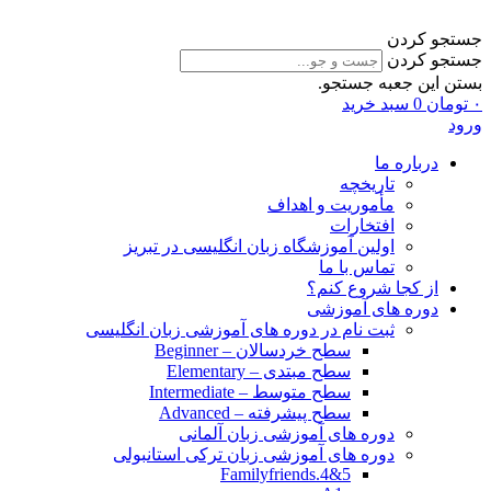
جستجو کردن
جستجو کردن
بستن این جعبه جستجو.
۰
تومان
0
سبد خرید
ورود
درباره ما
تاریخچه
مأموریت و اهداف
افتخارات
اولین آموزشگاه زبان انگلیسی در تبریز
تماس با ما
از کجا شروع کنم؟
دوره های آموزشی
ثبت نام در دوره های آموزشی زبان انگلیسی
سطح خردسالان – Beginner
سطح مبتدی – Elementary
سطح متوسط – Intermediate
سطح پیشرفته – Advanced
دوره های آموزشی زبان آلمانی
دوره های آموزشی زبان ترکی استانبولی
Familyfriends.4&5