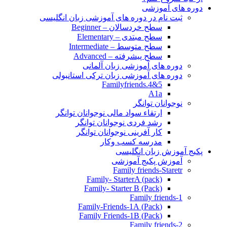
دوره های آموزشی
ثبت نام در دوره های آموزشی زبان انگلیسی
سطح خردسالان – Beginner
سطح مبتدی – Elementary
سطح متوسط – Intermediate
سطح پیشرفته – Advanced
دوره های آموزشی زبان آلمانی
دوره های آموزشی زبان ترکی استانبولی
Familyfriends.4&5
A1a
نوجوانان توانگر
ارتقاء سواد مالی نوجوانان توانگر
رشد فردی نوجوانان توانگر
کار آفرینی نوجوانان توانگر
مدرسه کسب وکار
پکیج آموزش زبان انگلیسی
آموزش پکیج آموزشی
Family friends-Staretr
Family- StarterA (pack)
Family- Starter B (Pack)
Family friends-1
(Pack) Family-Friends-1A
(Pack) Family Friends-1B
Family friends-2