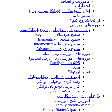
مأموریت و اهداف
افتخارات
اولین آموزشگاه زبان انگلیسی در تبریز
تماس با ما
از کجا شروع کنم؟
دوره های آموزشی
ثبت نام در دوره های آموزشی زبان انگلیسی
سطح خردسالان – Beginner
سطح مبتدی – Elementary
سطح متوسط – Intermediate
سطح پیشرفته – Advanced
دوره های آموزشی زبان آلمانی
دوره های آموزشی زبان ترکی استانبولی
Familyfriends.4&5
A1a
نوجوانان توانگر
ارتقاء سواد مالی نوجوانان توانگر
رشد فردی نوجوانان توانگر
کار آفرینی نوجوانان توانگر
مدرسه کسب وکار
پکیج آموزش زبان انگلیسی
آموزش پکیج آموزشی
Family friends-Staretr
Family- StarterA (pack)