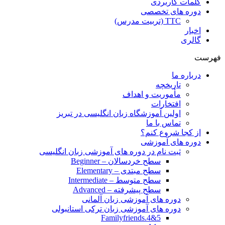
کلمات کاربردی
دوره های تخصصی
TTC (تربیت مدرس)
اخبار
گالری
فهرست
درباره ما
تاریخچه
مأموریت و اهداف
افتخارات
اولین آموزشگاه زبان انگلیسی در تبریز
تماس با ما
از کجا شروع کنم؟
دوره های آموزشی
ثبت نام در دوره های آموزشی زبان انگلیسی
سطح خردسالان – Beginner
سطح مبتدی – Elementary
سطح متوسط – Intermediate
سطح پیشرفته – Advanced
دوره های آموزشی زبان آلمانی
دوره های آموزشی زبان ترکی استانبولی
Familyfriends.4&5