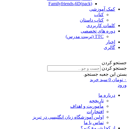
Familyfriends-6D(pack)
کمک آموزشی
کتاب
کتاب داستان
کلمات کاربردی
دوره های تخصصی
TTC (تربیت مدرس)
اخبار
گالری
جستجو کردن
جستجو کردن
بستن این جعبه جستجو.
۰
تومان
0
سبد خرید
ورود
درباره ما
تاریخچه
مأموریت و اهداف
افتخارات
اولین آموزشگاه زبان انگلیسی در تبریز
تماس با ما
از کجا شروع کنم؟