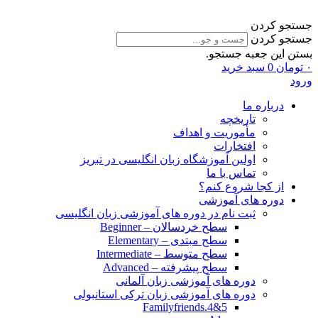
جستجو کردن
جستجو کردن
بستن این جعبه جستجو.
۰
تومان
0
سبد خرید
ورود
درباره ما
تاریخچه
مأموریت و اهداف
افتخارات
اولین آموزشگاه زبان انگلیسی در تبریز
تماس با ما
از کجا شروع کنم؟
دوره های آموزشی
ثبت نام در دوره های آموزشی زبان انگلیسی
سطح خردسالان – Beginner
سطح مبتدی – Elementary
سطح متوسط – Intermediate
سطح پیشرفته – Advanced
دوره های آموزشی زبان آلمانی
دوره های آموزشی زبان ترکی استانبولی
Familyfriends.4&5