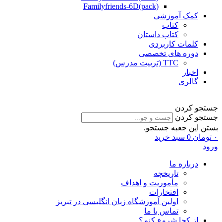
Familyfriends-6D(pack)
کمک آموزشی
کتاب
کتاب داستان
کلمات کاربردی
دوره های تخصصی
TTC (تربیت مدرس)
اخبار
گالری
جستجو کردن
جستجو کردن
بستن این جعبه جستجو.
۰
تومان
0
سبد خرید
ورود
درباره ما
تاریخچه
مأموریت و اهداف
افتخارات
اولین آموزشگاه زبان انگلیسی در تبریز
تماس با ما
از کجا شروع کنم؟