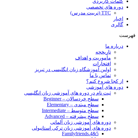
کلمات کاربردی
دوره های تخصصی
TTC (تربیت مدرس)
اخبار
گالری
فهرست
درباره ما
تاریخچه
مأموریت و اهداف
افتخارات
اولین آموزشگاه زبان انگلیسی در تبریز
تماس با ما
از کجا شروع کنم؟
دوره های آموزشی
ثبت نام در دوره های آموزشی زبان انگلیسی
سطح خردسالان – Beginner
سطح مبتدی – Elementary
سطح متوسط – Intermediate
سطح پیشرفته – Advanced
دوره های آموزشی زبان آلمانی
دوره های آموزشی زبان ترکی استانبولی
Familyfriends.4&5