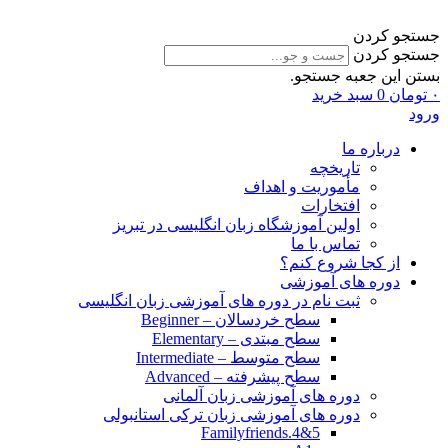
جستجو کردن
جستجو کردن
بستن این جعبه جستجو.
۰
تومان
0
سبد خرید
ورود
درباره ما
تاریخچه
مأموریت و اهداف
افتخارات
اولین آموزشگاه زبان انگلیسی در تبریز
تماس با ما
از کجا شروع کنم؟
دوره های آموزشی
ثبت نام در دوره های آموزشی زبان انگلیسی
سطح خردسالان – Beginner
سطح مبتدی – Elementary
سطح متوسط – Intermediate
سطح پیشرفته – Advanced
دوره های آموزشی زبان آلمانی
دوره های آموزشی زبان ترکی استانبولی
Familyfriends.4&5