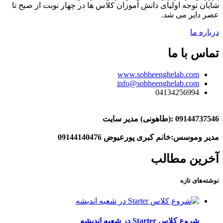
شایان توجه اولیای دانش آموزان کلاس ها در چهار نوبت از صبح تا
عصر دایر می شد.
درباره ما
تماس با ما
www.sobheenghelab.com
info@sobheenghelab.com
04134256994
09144737546
:(طاهونی) مدیر سایت
مدیر وموسس:خانم کبری پورعیوض 09144140476
آخرین مطالب
نوشته‌های تازه
شروع کلاس Starter در شعبه اندیشه