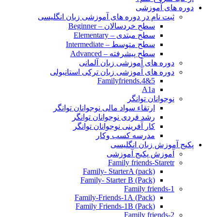
دوره های آموزشی
ثبت نام در دوره های آموزشی زبان انگلیسی
سطح خردسالان – Beginner
سطح مبتدی – Elementary
سطح متوسط – Intermediate
سطح پیشرفته – Advanced
دوره های آموزشی زبان آلمانی
دوره های آموزشی زبان ترکی استانبولی
Familyfriends.4&5
A1a
نوجوانان توانگر
ارتقاء سواد مالی نوجوانان توانگر
رشد فردی نوجوانان توانگر
کار آفرینی نوجوانان توانگر
مدرسه کسب وکار
پکیج آموزش زبان انگلیسی
آموزش پکیج آموزشی
Family friends-Staretr
Family- StarterA (pack)
Family- Starter B (Pack)
Family friends-1
(Pack) Family-Friends-1A
(Pack) Family Friends-1B
Family friends-2