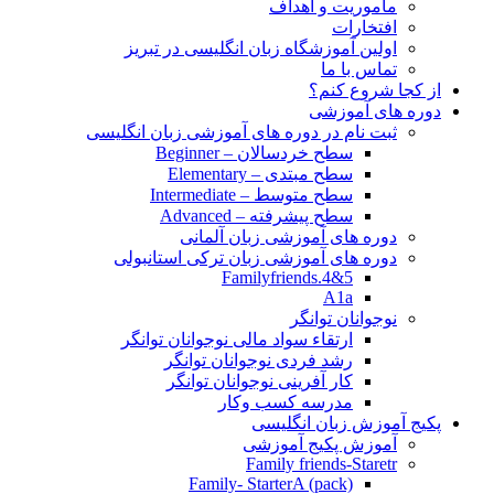
مأموریت و اهداف
افتخارات
اولین آموزشگاه زبان انگلیسی در تبریز
تماس با ما
از کجا شروع کنم؟
دوره های آموزشی
ثبت نام در دوره های آموزشی زبان انگلیسی
سطح خردسالان – Beginner
سطح مبتدی – Elementary
سطح متوسط – Intermediate
سطح پیشرفته – Advanced
دوره های آموزشی زبان آلمانی
دوره های آموزشی زبان ترکی استانبولی
Familyfriends.4&5
A1a
نوجوانان توانگر
ارتقاء سواد مالی نوجوانان توانگر
رشد فردی نوجوانان توانگر
کار آفرینی نوجوانان توانگر
مدرسه کسب وکار
پکیج آموزش زبان انگلیسی
آموزش پکیج آموزشی
Family friends-Staretr
Family- StarterA (pack)