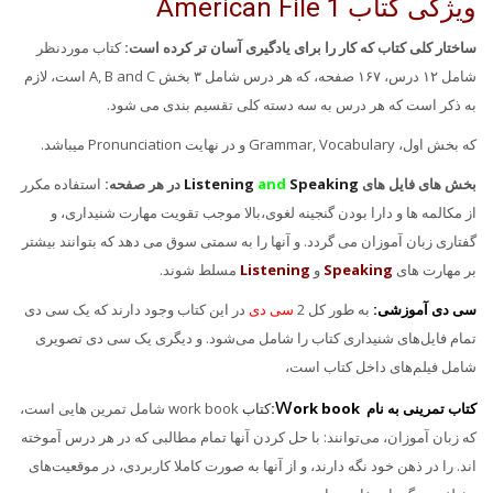
ویژگی کتاب American File 1
ساختار کلی کتاب که کار را برای یادگیری آسان تر کرده است:
کتاب موردنظر
شامل ۱۲ درس، ۱۶۷ صفحه، که هر درس شامل ۳ بخش A, B and C است، لازم
به ذکر است که هر درس به سه دسته کلی تقسیم بندی می شود.
که بخش اول، Grammar, Vocabulary و در نهایت Pronunciation میباشد.
بخش های فایل های
Speaking
and
Listening
در هر صفحه:
استفاده مکرر
از مکالمه ها و دارا بودن گنجینه لغوی،بالا موجب تقویت مهارت شنیداری، و
گفتاری زبان آموزان می گردد. و آنها را به سمتی سوق می دهد که بتوانند بیشتر
بر مهارت های
Speaking
و
Listening
مسلط شوند.
سی دی آموزشی:
به طور کل 2
سی دی
در این کتاب وجود دارند که یک سی دی
تمام فایل‌های شنیداری کتاب را شامل می‌شود. و دیگری یک سی دی تصویری
شامل فیلم‌های داخل کتاب است،
w
کتاب تمرینی به نام
ork book
:
کتاب
work book شامل تمرین‌‍ هایی است،
که زبان آموزان، می‌توانند: با حل کردن آنها تمام مطالبی که در هر درس آموخته
اند. را در ذهن خود نگه دارند، و از آنها به صورت کاملا کاربردی، در موقعیت‌های