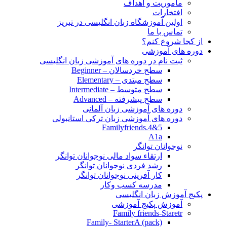
مأموریت و اهداف
افتخارات
اولین آموزشگاه زبان انگلیسی در تبریز
تماس با ما
از کجا شروع کنم؟
دوره های آموزشی
ثبت نام در دوره های آموزشی زبان انگلیسی
سطح خردسالان – Beginner
سطح مبتدی – Elementary
سطح متوسط – Intermediate
سطح پیشرفته – Advanced
دوره های آموزشی زبان آلمانی
دوره های آموزشی زبان ترکی استانبولی
Familyfriends.4&5
A1a
نوجوانان توانگر
ارتقاء سواد مالی نوجوانان توانگر
رشد فردی نوجوانان توانگر
کار آفرینی نوجوانان توانگر
مدرسه کسب وکار
پکیج آموزش زبان انگلیسی
آموزش پکیج آموزشی
Family friends-Staretr
Family- StarterA (pack)