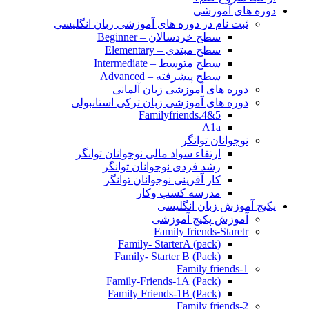
دوره های آموزشی
ثبت نام در دوره های آموزشی زبان انگلیسی
سطح خردسالان – Beginner
سطح مبتدی – Elementary
سطح متوسط – Intermediate
سطح پیشرفته – Advanced
دوره های آموزشی زبان آلمانی
دوره های آموزشی زبان ترکی استانبولی
Familyfriends.4&5
A1a
نوجوانان توانگر
ارتقاء سواد مالی نوجوانان توانگر
رشد فردی نوجوانان توانگر
کار آفرینی نوجوانان توانگر
مدرسه کسب وکار
پکیج آموزش زبان انگلیسی
آموزش پکیج آموزشی
Family friends-Staretr
Family- StarterA (pack)
Family- Starter B (Pack)
Family friends-1
(Pack) Family-Friends-1A
(Pack) Family Friends-1B
Family friends-2