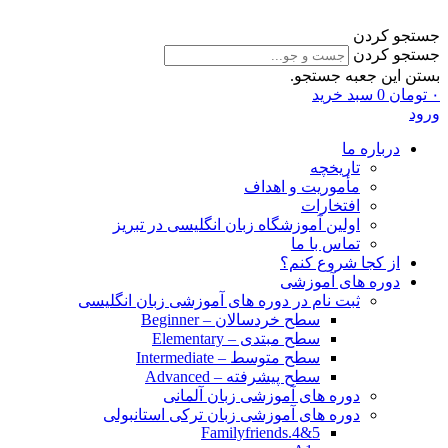
جستجو کردن
جستجو کردن
بستن این جعبه جستجو.
۰
تومان
0
سبد خرید
ورود
درباره ما
تاریخچه
مأموریت و اهداف
افتخارات
اولین آموزشگاه زبان انگلیسی در تبریز
تماس با ما
از کجا شروع کنم؟
دوره های آموزشی
ثبت نام در دوره های آموزشی زبان انگلیسی
سطح خردسالان – Beginner
سطح مبتدی – Elementary
سطح متوسط – Intermediate
سطح پیشرفته – Advanced
دوره های آموزشی زبان آلمانی
دوره های آموزشی زبان ترکی استانبولی
Familyfriends.4&5