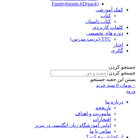
Familyfriends-6D(pack)
کمک آموزشی
کتاب
کتاب داستان
کلمات کاربردی
دوره های تخصصی
TTC (تربیت مدرس)
اخبار
گالری
جستجو کردن
جستجو کردن
بستن این جعبه جستجو.
۰
تومان
0
سبد خرید
ورود
درباره ما
تاریخچه
مأموریت و اهداف
افتخارات
اولین آموزشگاه زبان انگلیسی در تبریز
تماس با ما
از کجا شروع کنم؟