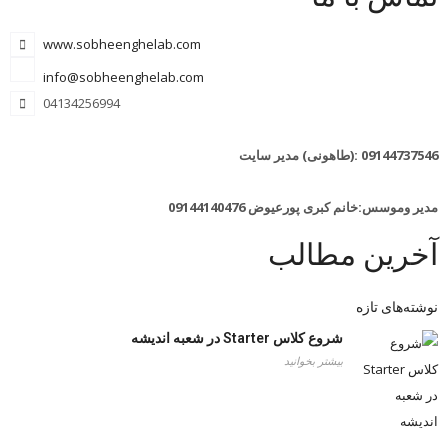
www.sobheenghelab.com
info@sobheenghelab.com
04134256994
09144737546
:(طاهونی) مدیر سایت
مدیر وموسس:خانم کبری پورعیوض 09144140476
آخرین مطالب
نوشته‌های تازه
شروع کلاس Starter در شعبه اندیشه
بیشتر بخوانید