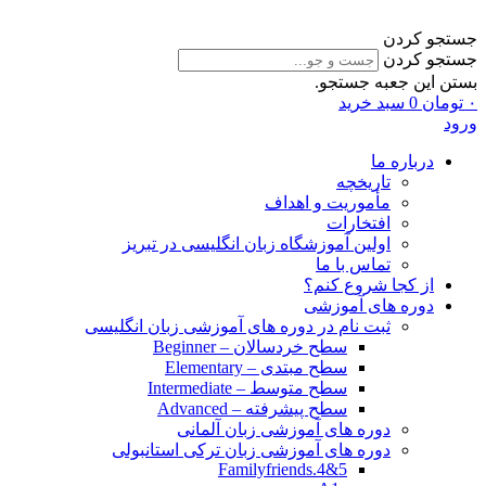
جستجو کردن
جستجو کردن
بستن این جعبه جستجو.
۰
تومان
0
سبد خرید
ورود
درباره ما
تاریخچه
مأموریت و اهداف
افتخارات
اولین آموزشگاه زبان انگلیسی در تبریز
تماس با ما
از کجا شروع کنم؟
دوره های آموزشی
ثبت نام در دوره های آموزشی زبان انگلیسی
سطح خردسالان – Beginner
سطح مبتدی – Elementary
سطح متوسط – Intermediate
سطح پیشرفته – Advanced
دوره های آموزشی زبان آلمانی
دوره های آموزشی زبان ترکی استانبولی
Familyfriends.4&5