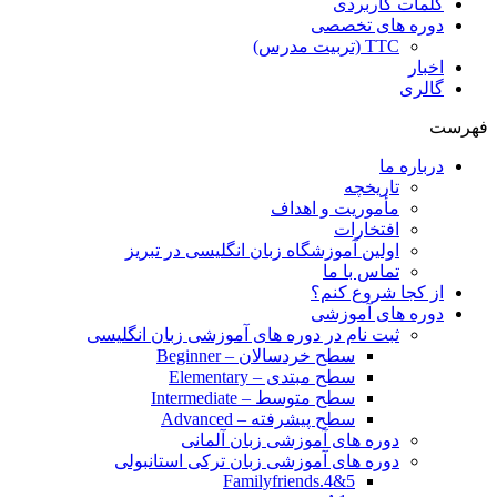
کلمات کاربردی
دوره های تخصصی
TTC (تربیت مدرس)
اخبار
گالری
فهرست
درباره ما
تاریخچه
مأموریت و اهداف
افتخارات
اولین آموزشگاه زبان انگلیسی در تبریز
تماس با ما
از کجا شروع کنم؟
دوره های آموزشی
ثبت نام در دوره های آموزشی زبان انگلیسی
سطح خردسالان – Beginner
سطح مبتدی – Elementary
سطح متوسط – Intermediate
سطح پیشرفته – Advanced
دوره های آموزشی زبان آلمانی
دوره های آموزشی زبان ترکی استانبولی
Familyfriends.4&5