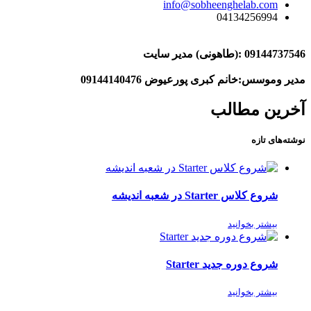
info@sobheenghelab.com
04134256994
09144737546
:(طاهونی) مدیر سایت
مدیر وموسس:خانم کبری پورعیوض 09144140476
آخرین مطالب
نوشته‌های تازه
شروع کلاس Starter در شعبه اندیشه
بیشتر بخوانید
شروع دوره جدید Starter
بیشتر بخوانید