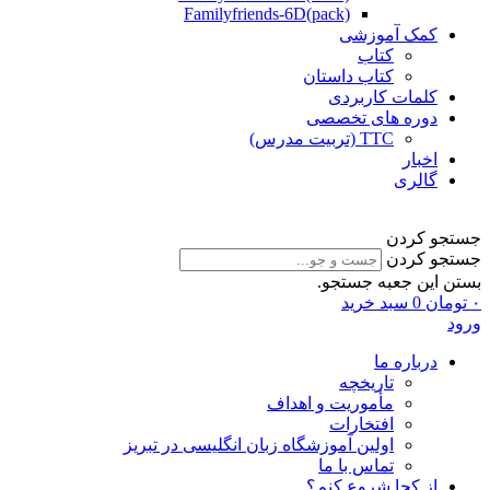
Familyfriends-6D(pack)
کمک آموزشی
کتاب
کتاب داستان
کلمات کاربردی
دوره های تخصصی
TTC (تربیت مدرس)
اخبار
گالری
جستجو کردن
جستجو کردن
بستن این جعبه جستجو.
۰
تومان
0
سبد خرید
ورود
درباره ما
تاریخچه
مأموریت و اهداف
افتخارات
اولین آموزشگاه زبان انگلیسی در تبریز
تماس با ما
از کجا شروع کنم؟