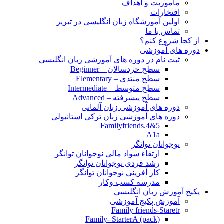
مأموریت و اهداف
افتخارات
اولین آموزشگاه زبان انگلیسی در تبریز
تماس با ما
از کجا شروع کنم؟
دوره های آموزشی
ثبت نام در دوره های آموزشی زبان انگلیسی
سطح خردسالان – Beginner
سطح مبتدی – Elementary
سطح متوسط – Intermediate
سطح پیشرفته – Advanced
دوره های آموزشی زبان آلمانی
دوره های آموزشی زبان ترکی استانبولی
Familyfriends.4&5
A1a
نوجوانان توانگر
ارتقاء سواد مالی نوجوانان توانگر
رشد فردی نوجوانان توانگر
کار آفرینی نوجوانان توانگر
مدرسه کسب وکار
پکیج آموزش زبان انگلیسی
آموزش پکیج آموزشی
Family friends-Staretr
Family- StarterA (pack)