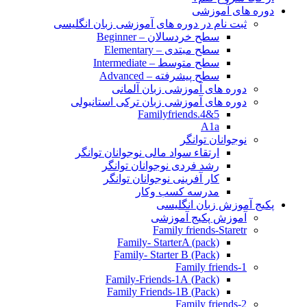
دوره های آموزشی
ثبت نام در دوره های آموزشی زبان انگلیسی
سطح خردسالان – Beginner
سطح مبتدی – Elementary
سطح متوسط – Intermediate
سطح پیشرفته – Advanced
دوره های آموزشی زبان آلمانی
دوره های آموزشی زبان ترکی استانبولی
Familyfriends.4&5
A1a
نوجوانان توانگر
ارتقاء سواد مالی نوجوانان توانگر
رشد فردی نوجوانان توانگر
کار آفرینی نوجوانان توانگر
مدرسه کسب وکار
پکیج آموزش زبان انگلیسی
آموزش پکیج آموزشی
Family friends-Staretr
Family- StarterA (pack)
Family- Starter B (Pack)
Family friends-1
(Pack) Family-Friends-1A
(Pack) Family Friends-1B
Family friends-2