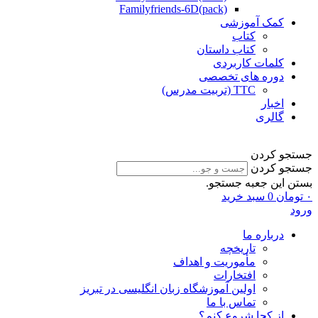
Familyfriends-6D(pack)
کمک آموزشی
کتاب
کتاب داستان
کلمات کاربردی
دوره های تخصصی
TTC (تربیت مدرس)
اخبار
گالری
جستجو کردن
جستجو کردن
بستن این جعبه جستجو.
۰
تومان
0
سبد خرید
ورود
درباره ما
تاریخچه
مأموریت و اهداف
افتخارات
اولین آموزشگاه زبان انگلیسی در تبریز
تماس با ما
از کجا شروع کنم؟