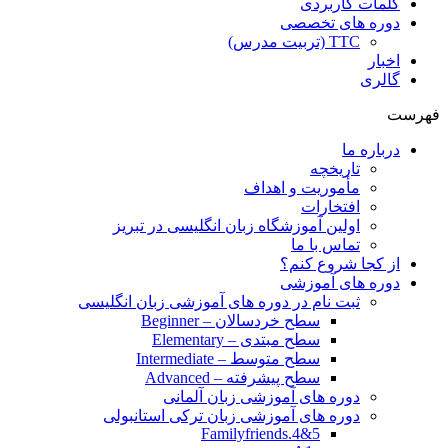
کلمات کاربردی
دوره های تخصصی
TTC (تربیت مدرس)
اخبار
گالری
فهرست
درباره ما
تاریخچه
مأموریت و اهداف
افتخارات
اولین آموزشگاه زبان انگلیسی در تبریز
تماس با ما
از کجا شروع کنم؟
دوره های آموزشی
ثبت نام در دوره های آموزشی زبان انگلیسی
سطح خردسالان – Beginner
سطح مبتدی – Elementary
سطح متوسط – Intermediate
سطح پیشرفته – Advanced
دوره های آموزشی زبان آلمانی
دوره های آموزشی زبان ترکی استانبولی
Familyfriends.4&5