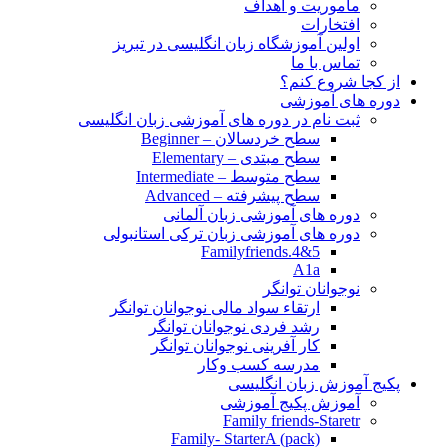
مأموریت و اهداف
افتخارات
اولین آموزشگاه زبان انگلیسی در تبریز
تماس با ما
از کجا شروع کنم؟
دوره های آموزشی
ثبت نام در دوره های آموزشی زبان انگلیسی
سطح خردسالان – Beginner
سطح مبتدی – Elementary
سطح متوسط – Intermediate
سطح پیشرفته – Advanced
دوره های آموزشی زبان آلمانی
دوره های آموزشی زبان ترکی استانبولی
Familyfriends.4&5
A1a
نوجوانان توانگر
ارتقاء سواد مالی نوجوانان توانگر
رشد فردی نوجوانان توانگر
کار آفرینی نوجوانان توانگر
مدرسه کسب وکار
پکیج آموزش زبان انگلیسی
آموزش پکیج آموزشی
Family friends-Staretr
Family- StarterA (pack)