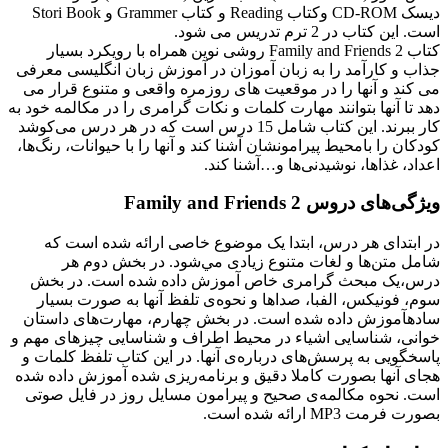
دیسک CD-ROM وکتاب Reading و کتاب Grammer و Stori Book
است. این کتاب در 2 ترم تدریس می شود.
کتاب Family and Friends 2 روشی نوین همراه با رویکرد بسیار
جذاب و کارآمد را به زبان آموزان در آموزش زبان انگلیسی معرفی
می کند و آنها را در موقعیت های روزمره واقعی و متنوع قرار می
دهد تا آنها بتوانند مهارت کلمات و نکات گرامری را در مکالمه خود به
کار ببرند. اين کتاب شامل 15 درس است که در هر درس می‌کوشد
کودکان را بامحيط پيرامونشان آشنا کند و آنها را با حيوانات، رنگ‌ها،
اعداد، غذاها، نوشيدنی‌ها و…آشنا کند.
ویژگی‌های دروس Family and Friends 2
در ابتدای هر درس، ابتدا يک موضوع خاصی ارائه شده است که
شامل متن‌ها و لغات متنوع زيادی مي‌شود. در بخش دوم هر
درس،يک مبحث گرامری خاص آموزش داده شده است. در بخش
سوم، فونيکس، الفبا، صداها و نحوه‌ی تلفظ آنها به صورت بسيار
سادهآموزش داده شده است. در بخش چهارم، مهارت‌های داستان
خوانی‌، شناسايی اشياء در محيط اطراف و شناسايی چيزهای مهم و
پاسخگويی به پرسش‌های درباره‌ی آنها. در این کتاب تلفظ کلمات و
هجای آنها بصورت کاملا دقیق و برنامه‌ریزی شده آموزش داده شده
است. نحوه مکالمه‌ی صحیح و پیرامون مسایل روز در فایل صوتی
بصورت فرمت MP3 ارائه شده است.