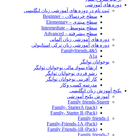
دوره های آموزشی
ثبت نام در دوره های آموزشی زبان انگلیسی
سطح خردسالان – Beginner
سطح مبتدی – Elementary
سطح متوسط – Intermediate
سطح پیشرفته – Advanced
دوره های آموزشی زبان آلمانی
دوره های آموزشی زبان ترکی استانبولی
Familyfriends.4&5
A1a
نوجوانان توانگر
ارتقاء سواد مالی نوجوانان توانگر
رشد فردی نوجوانان توانگر
کار آفرینی نوجوانان توانگر
مدرسه کسب وکار
پکیج آموزش زبان انگلیسی
آموزش پکیج آموزشی
Family friends-Staretr
Family- StarterA (pack)
Family- Starter B (Pack)
Family friends-1
(Pack) Family-Friends-1A
(Pack) Family Friends-1B
Family friends-2