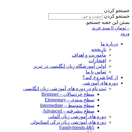
جستجو کردن
جستجو کردن
بستن این جعبه جستجو.
۰
تومان
0
سبد خرید
ورود
درباره ما
تاریخچه
مأموریت و اهداف
افتخارات
اولین آموزشگاه زبان انگلیسی در تبریز
تماس با ما
از کجا شروع کنم؟
دوره های آموزشی
ثبت نام در دوره های آموزشی زبان انگلیسی
سطح خردسالان – Beginner
سطح مبتدی – Elementary
سطح متوسط – Intermediate
سطح پیشرفته – Advanced
دوره های آموزشی زبان آلمانی
دوره های آموزشی زبان ترکی استانبولی
Familyfriends.4&5