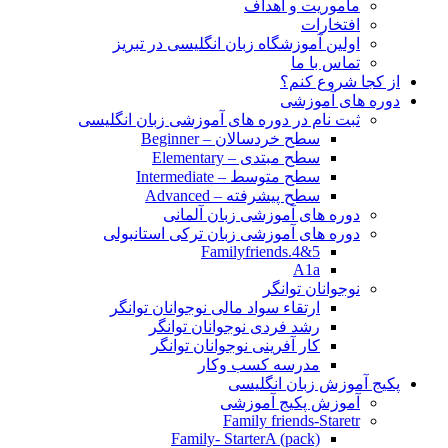
مأموریت و اهداف
افتخارات
اولین آموزشگاه زبان انگلیسی در تبریز
تماس با ما
از کجا شروع کنم؟
دوره های آموزشی
ثبت نام در دوره های آموزشی زبان انگلیسی
سطح خردسالان – Beginner
سطح مبتدی – Elementary
سطح متوسط – Intermediate
سطح پیشرفته – Advanced
دوره های آموزشی زبان آلمانی
دوره های آموزشی زبان ترکی استانبولی
Familyfriends.4&5
A1a
نوجوانان توانگر
ارتقاء سواد مالی نوجوانان توانگر
رشد فردی نوجوانان توانگر
کار آفرینی نوجوانان توانگر
مدرسه کسب وکار
پکیج آموزش زبان انگلیسی
آموزش پکیج آموزشی
Family friends-Staretr
Family- StarterA (pack)