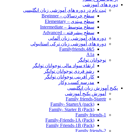
دوره های آموزشی
ثبت نام در دوره های آموزشی زبان انگلیسی
سطح خردسالان – Beginner
سطح مبتدی – Elementary
سطح متوسط – Intermediate
سطح پیشرفته – Advanced
دوره های آموزشی زبان آلمانی
دوره های آموزشی زبان ترکی استانبولی
Familyfriends.4&5
A1a
نوجوانان توانگر
ارتقاء سواد مالی نوجوانان توانگر
رشد فردی نوجوانان توانگر
کار آفرینی نوجوانان توانگر
مدرسه کسب وکار
پکیج آموزش زبان انگلیسی
آموزش پکیج آموزشی
Family friends-Staretr
Family- StarterA (pack)
Family- Starter B (Pack)
Family friends-1
(Pack) Family-Friends-1A
(Pack) Family Friends-1B
Family friends-2