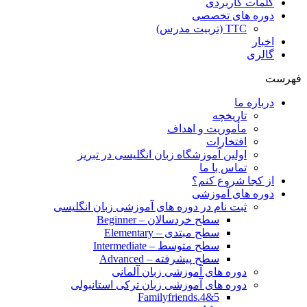
کلمات کاربردی
دوره های تخصصی
TTC (تربیت مدرس)
اخبار
گالری
فهرست
درباره ما
تاریخچه
مأموریت و اهداف
افتخارات
اولین آموزشگاه زبان انگلیسی در تبریز
تماس با ما
از کجا شروع کنم؟
دوره های آموزشی
ثبت نام در دوره های آموزشی زبان انگلیسی
سطح خردسالان – Beginner
سطح مبتدی – Elementary
سطح متوسط – Intermediate
سطح پیشرفته – Advanced
دوره های آموزشی زبان آلمانی
دوره های آموزشی زبان ترکی استانبولی
Familyfriends.4&5