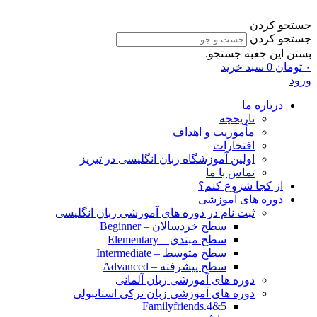
جستجو کردن
جستجو کردن
بستن این جعبه جستجو.
۰
تومان
0
سبد خرید
ورود
درباره ما
تاریخچه
مأموریت و اهداف
افتخارات
اولین آموزشگاه زبان انگلیسی در تبریز
تماس با ما
از کجا شروع کنم؟
دوره های آموزشی
ثبت نام در دوره های آموزشی زبان انگلیسی
سطح خردسالان – Beginner
سطح مبتدی – Elementary
سطح متوسط – Intermediate
سطح پیشرفته – Advanced
دوره های آموزشی زبان آلمانی
دوره های آموزشی زبان ترکی استانبولی
Familyfriends.4&5