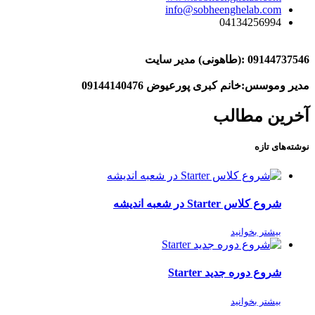
info@sobheenghelab.com
04134256994
09144737546
:(طاهونی) مدیر سایت
مدیر وموسس:خانم کبری پورعیوض 09144140476
آخرین مطالب
نوشته‌های تازه
شروع کلاس Starter در شعبه اندیشه
بیشتر بخوانید
شروع دوره جدید Starter
بیشتر بخوانید