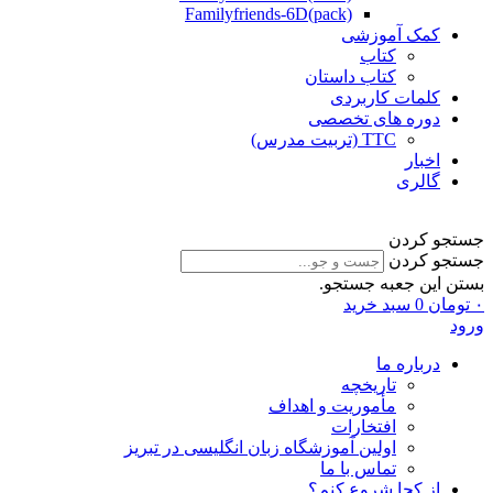
Familyfriends-6D(pack)
کمک آموزشی
کتاب
کتاب داستان
کلمات کاربردی
دوره های تخصصی
TTC (تربیت مدرس)
اخبار
گالری
جستجو کردن
جستجو کردن
بستن این جعبه جستجو.
۰
تومان
0
سبد خرید
ورود
درباره ما
تاریخچه
مأموریت و اهداف
افتخارات
اولین آموزشگاه زبان انگلیسی در تبریز
تماس با ما
از کجا شروع کنم؟