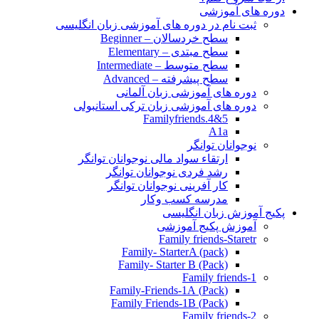
دوره های آموزشی
ثبت نام در دوره های آموزشی زبان انگلیسی
سطح خردسالان – Beginner
سطح مبتدی – Elementary
سطح متوسط – Intermediate
سطح پیشرفته – Advanced
دوره های آموزشی زبان آلمانی
دوره های آموزشی زبان ترکی استانبولی
Familyfriends.4&5
A1a
نوجوانان توانگر
ارتقاء سواد مالی نوجوانان توانگر
رشد فردی نوجوانان توانگر
کار آفرینی نوجوانان توانگر
مدرسه کسب وکار
پکیج آموزش زبان انگلیسی
آموزش پکیج آموزشی
Family friends-Staretr
Family- StarterA (pack)
Family- Starter B (Pack)
Family friends-1
(Pack) Family-Friends-1A
(Pack) Family Friends-1B
Family friends-2