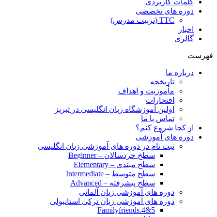
کلمات کاربردی
دوره های تخصصی
TTC (تربیت مدرس)
اخبار
گالری
فهرست
درباره ما
تاریخچه
مأموریت و اهداف
افتخارات
اولین آموزشگاه زبان انگلیسی در تبریز
تماس با ما
از کجا شروع کنم؟
دوره های آموزشی
ثبت نام در دوره های آموزشی زبان انگلیسی
سطح خردسالان – Beginner
سطح مبتدی – Elementary
سطح متوسط – Intermediate
سطح پیشرفته – Advanced
دوره های آموزشی زبان آلمانی
دوره های آموزشی زبان ترکی استانبولی
Familyfriends.4&5