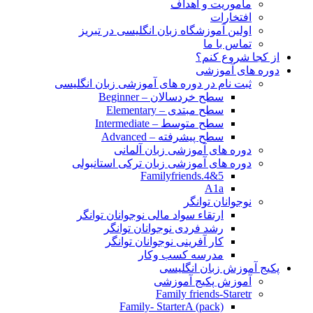
مأموریت و اهداف
افتخارات
اولین آموزشگاه زبان انگلیسی در تبریز
تماس با ما
از کجا شروع کنم؟
دوره های آموزشی
ثبت نام در دوره های آموزشی زبان انگلیسی
سطح خردسالان – Beginner
سطح مبتدی – Elementary
سطح متوسط – Intermediate
سطح پیشرفته – Advanced
دوره های آموزشی زبان آلمانی
دوره های آموزشی زبان ترکی استانبولی
Familyfriends.4&5
A1a
نوجوانان توانگر
ارتقاء سواد مالی نوجوانان توانگر
رشد فردی نوجوانان توانگر
کار آفرینی نوجوانان توانگر
مدرسه کسب وکار
پکیج آموزش زبان انگلیسی
آموزش پکیج آموزشی
Family friends-Staretr
Family- StarterA (pack)