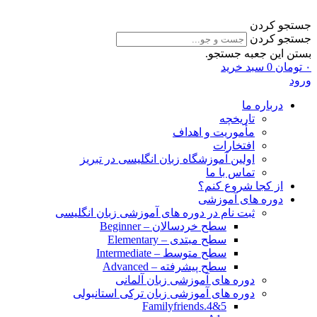
جستجو کردن
جستجو کردن
بستن این جعبه جستجو.
۰
تومان
0
سبد خرید
ورود
درباره ما
تاریخچه
مأموریت و اهداف
افتخارات
اولین آموزشگاه زبان انگلیسی در تبریز
تماس با ما
از کجا شروع کنم؟
دوره های آموزشی
ثبت نام در دوره های آموزشی زبان انگلیسی
سطح خردسالان – Beginner
سطح مبتدی – Elementary
سطح متوسط – Intermediate
سطح پیشرفته – Advanced
دوره های آموزشی زبان آلمانی
دوره های آموزشی زبان ترکی استانبولی
Familyfriends.4&5