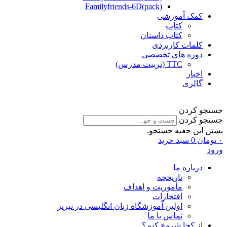
Familyfriends-6D(pack)
کمک آموزشی
کتاب
کتاب داستان
کلمات کاربردی
دوره های تخصصی
TTC (تربیت مدرس)
اخبار
گالری
جستجو کردن
جستجو کردن
بستن این جعبه جستجو.
۰
تومان
0
سبد خرید
ورود
درباره ما
تاریخچه
مأموریت و اهداف
افتخارات
اولین آموزشگاه زبان انگلیسی در تبریز
تماس با ما
از کجا شروع کنم؟