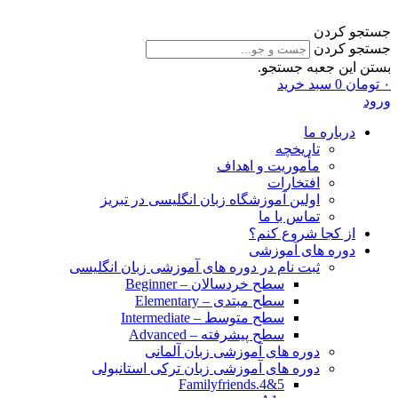
جستجو کردن
جستجو کردن
بستن این جعبه جستجو.
۰
تومان
0
سبد خرید
ورود
درباره ما
تاریخچه
مأموریت و اهداف
افتخارات
اولین آموزشگاه زبان انگلیسی در تبریز
تماس با ما
از کجا شروع کنم؟
دوره های آموزشی
ثبت نام در دوره های آموزشی زبان انگلیسی
سطح خردسالان – Beginner
سطح مبتدی – Elementary
سطح متوسط – Intermediate
سطح پیشرفته – Advanced
دوره های آموزشی زبان آلمانی
دوره های آموزشی زبان ترکی استانبولی
Familyfriends.4&5