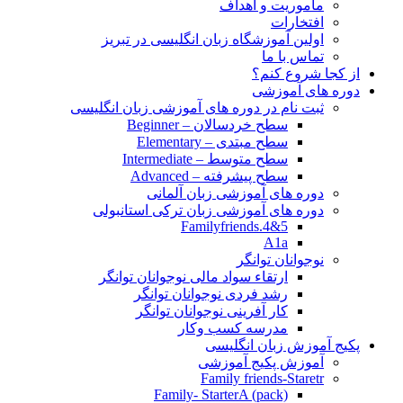
مأموریت و اهداف
افتخارات
اولین آموزشگاه زبان انگلیسی در تبریز
تماس با ما
از کجا شروع کنم؟
دوره های آموزشی
ثبت نام در دوره های آموزشی زبان انگلیسی
سطح خردسالان – Beginner
سطح مبتدی – Elementary
سطح متوسط – Intermediate
سطح پیشرفته – Advanced
دوره های آموزشی زبان آلمانی
دوره های آموزشی زبان ترکی استانبولی
Familyfriends.4&5
A1a
نوجوانان توانگر
ارتقاء سواد مالی نوجوانان توانگر
رشد فردی نوجوانان توانگر
کار آفرینی نوجوانان توانگر
مدرسه کسب وکار
پکیج آموزش زبان انگلیسی
آموزش پکیج آموزشی
Family friends-Staretr
Family- StarterA (pack)