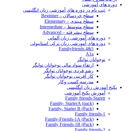
دوره های آموزشی
ثبت نام در دوره های آموزشی زبان انگلیسی
سطح خردسالان – Beginner
سطح مبتدی – Elementary
سطح متوسط – Intermediate
سطح پیشرفته – Advanced
دوره های آموزشی زبان آلمانی
دوره های آموزشی زبان ترکی استانبولی
Familyfriends.4&5
A1a
نوجوانان توانگر
ارتقاء سواد مالی نوجوانان توانگر
رشد فردی نوجوانان توانگر
کار آفرینی نوجوانان توانگر
مدرسه کسب وکار
پکیج آموزش زبان انگلیسی
آموزش پکیج آموزشی
Family friends-Staretr
Family- StarterA (pack)
Family- Starter B (Pack)
Family friends-1
(Pack) Family-Friends-1A
(Pack) Family Friends-1B
Family friends-2