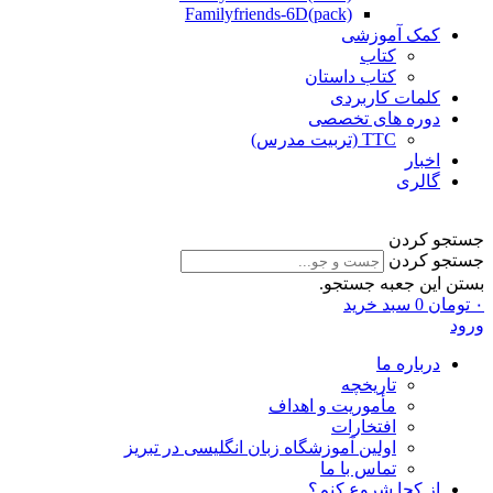
Familyfriends-6D(pack)
کمک آموزشی
کتاب
کتاب داستان
کلمات کاربردی
دوره های تخصصی
TTC (تربیت مدرس)
اخبار
گالری
جستجو کردن
جستجو کردن
بستن این جعبه جستجو.
۰
تومان
0
سبد خرید
ورود
درباره ما
تاریخچه
مأموریت و اهداف
افتخارات
اولین آموزشگاه زبان انگلیسی در تبریز
تماس با ما
از کجا شروع کنم؟