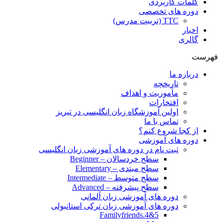
کلمات کاربردی
دوره های تخصصی
TTC (تربیت مدرس)
اخبار
گالری
فهرست
درباره ما
تاریخچه
مأموریت و اهداف
افتخارات
اولین آموزشگاه زبان انگلیسی در تبریز
تماس با ما
از کجا شروع کنم؟
دوره های آموزشی
ثبت نام در دوره های آموزشی زبان انگلیسی
سطح خردسالان – Beginner
سطح مبتدی – Elementary
سطح متوسط – Intermediate
سطح پیشرفته – Advanced
دوره های آموزشی زبان آلمانی
دوره های آموزشی زبان ترکی استانبولی
Familyfriends.4&5